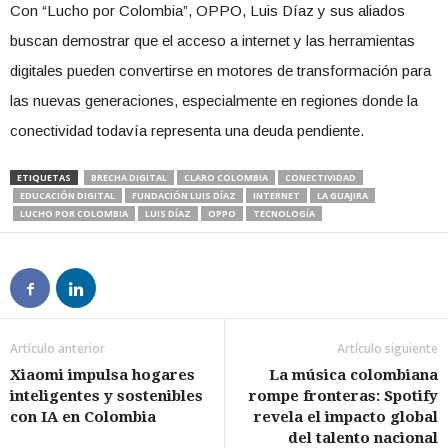
Con “Lucho por Colombia”, OPPO, Luis Díaz y sus aliados
buscan demostrar que el acceso a internet y las herramientas
digitales pueden convertirse en motores de transformación para
las nuevas generaciones, especialmente en regiones donde la
conectividad todavía representa una deuda pendiente.
ETIQUETAS
BRECHA DIGITAL
CLARO COLOMBIA
CONECTIVIDAD
EDUCACIÓN DIGITAL
FUNDACIÓN LUIS DÍAZ
INTERNET
LA GUAJIRA
LUCHO POR COLOMBIA
LUIS DÍAZ
OPPO
TECNOLOGÍA
Artículo anterior
Artículo siguiente
Xiaomi impulsa hogares
La música colombiana
inteligentes y sostenibles
rompe fronteras: Spotify
con IA en Colombia
revela el impacto global
del talento nacional