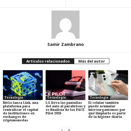
Samir Zambrano
Artículos relacionados
Más del autor
Tecnología
Tecnología
Tecnología
BitGo lanza Link, una
LG lleva las pantallas
El celular también
plataforma para
del auto al parabrisas y
puede acumular
centralizar el capital
es finalista de los PACE
microorganismos: por
de instituciones en
Pilot 2026
qué limpiarlo es parte
exchanges de
de la higiene diaria
criptomonedas