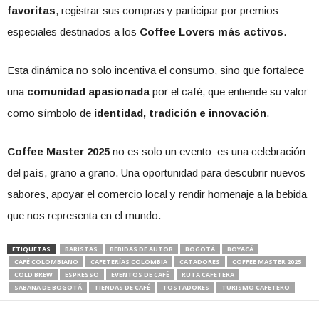
favoritas
, registrar sus compras y participar por premios
especiales destinados a los
Coffee Lovers más activos
.
Esta dinámica no solo incentiva el consumo, sino que fortalece
una
comunidad apasionada
por el café, que entiende su valor
como símbolo de
identidad, tradición e innovación
.
Coffee Master 2025
no es solo un evento: es una celebración
del país, grano a grano. Una oportunidad para descubrir nuevos
sabores, apoyar el comercio local y rendir homenaje a la bebida
que nos representa en el mundo.
ETIQUETAS
BARISTAS
BEBIDAS DE AUTOR
BOGOTÁ
BOYACÁ
CAFÉ COLOMBIANO
CAFETERÍAS COLOMBIA
CATADORES
COFFEE MASTER 2025
COLD BREW
ESPRESSO
EVENTOS DE CAFÉ
RUTA CAFETERA
SABANA DE BOGOTÁ
TIENDAS DE CAFÉ
TOSTADORES
TURISMO CAFETERO