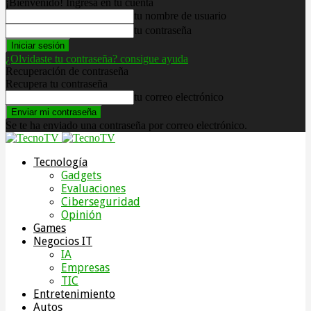
¡Bienvenido! Ingresa en tu cuenta
tu nombre de usuario
tu contraseña
¿Olvidaste tu contraseña? consigue ayuda
Recuperación de contraseña
Recupera tu contraseña
tu correo electrónico
Se te ha enviado una contraseña por correo electrónico.
Tecnología
Gadgets
Evaluaciones
Ciberseguridad
Opinión
Games
Negocios IT
IA
Empresas
TIC
Entretenimiento
Autos