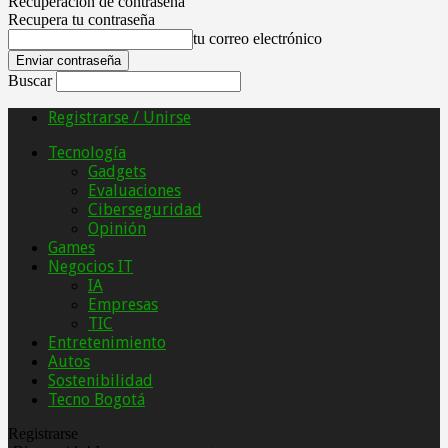
Recuperación de contraseña
Recupera tu contraseña
tu correo electrónico
Buscar
Registrarse / Unirse
Tecnología
Gadgets
Evaluaciones
Ciberseguridad
Opinión
Games
Negocios IT
IA
Empresas
TIC
Entretenimiento
Autos
Sostenibilidad
Tecno Bogotá
Registrarse