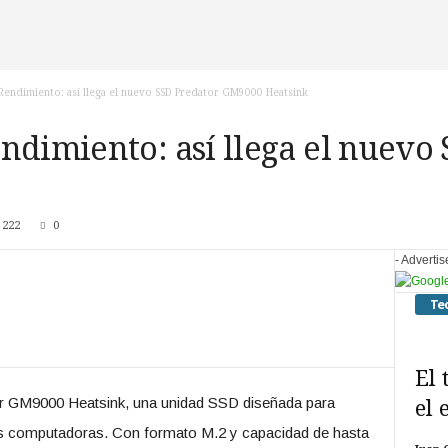
Rendimiento: así llega el nuevo SSD Predator GM9000 Heatsink
ndimiento: así llega el nuevo
222
0
- Adverti
Te
El 
or GM9000 Heatsink, una unidad SSD diseñada para
el 
s computadoras. Con formato M.2 y capacidad de hasta