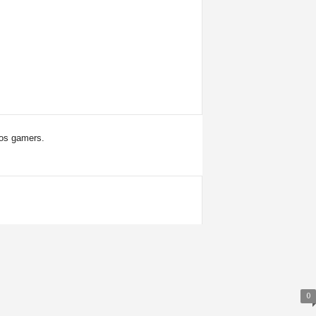
los gamers.
0