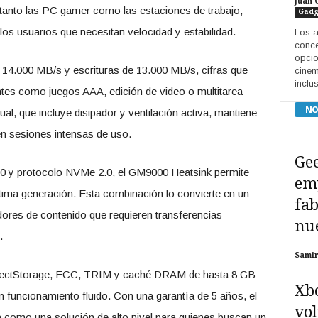
Juan 
 tanto las PC gamer como las estaciones de trabajo,
Gadg
los usuarios que necesitan velocidad y estabilidad.
Los a
conce
opcio
 14.000 MB/s y escrituras de 13.000 MB/s, cifras que
cinem
inclus
ntes como juegos AAA, edición de video o multitarea
NO
al, que incluye disipador y ventilación activa, mantiene
 en sesiones intensas de uso.
Gee
.0 y protocolo NVMe 2.0, el GM9000 Heatsink permite
em
tima generación. Esta combinación lo convierte en un
fab
ores de contenido que requieren transferencias
nue
.
Sami
rectStorage, ECC, TRIM y caché DRAM de hasta 8 GB
Xbo
 funcionamiento fluido. Con una garantía de 5 años, el
vol
como una solución de alto nivel para quienes buscan un