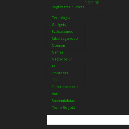
Registrarse / Unirse
Registrarse
¡Bienvenido! Ingresa en tu
Tecnología
Gadgets
Evaluaciones
Ciberseguridad
Opinión
Games
Negocios IT
IA
Empresas
TIC
Entretenimiento
Autos
Sostenibilidad
Tecno Bogotá
tu nombre de usuario