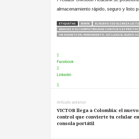
almacenamiento rápido, seguro y listo pa
ETIQUETAS
BIWIN
EL NUEVO SSD ALCANZA LECTUR
GRACIAS A SU COMPATIBILIDAD CON PCIE 5.0 Y PROTO
UN GIGANTE DEL RENDIMIENTO: ASÍ LLEGA EL NUEVO 
Facebook
Linkedin
Artículo anterior
VICTOR llega a Colombia: el nuevo
control que convierte tu celular e
consola portátil