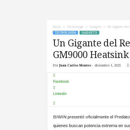
c
n
o
T
Inicio
Tecnología
Gadgets
Un Gigante del 
V
TECNOLOGÍA
GADGETS
Un Gigante del Re
GM9000 Heatsink
Por
Juan Carlos Montes
-
diciembre 1, 2025
Facebook
Linkedin
BIWIN presentó oficialmente el Predat
quienes buscan potencia extrema en su