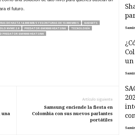
Sh
ra el futuro.
par
AS DE HASTA 14.000 MB/S Y ESCRITURAS DE 13.000 MB/S
GADGETS
Sami
COLO NVME 2.0
PREDATOR GM9000 HEATSINK
TECNOLOGÍA
SSD PREDATOR GM9000 HEATSINK
¿Có
Col
un 
Sami
SA
202
Artículo siguiente
int
Samsung enciende la fiesta en
n una
Colombia con sus nuevos parlantes
com
portátiles
Sami