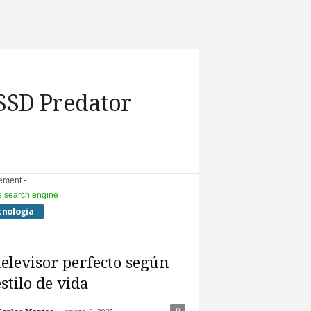
 SSD Predator
sement -
cnología
televisor perfecto según
estilo de vida
0