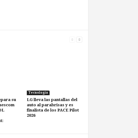
Tecnología
epara su
LG lleva las pantallas del
amescom
auto al parabrisas y es
OL
finalista de los PACE Pilot
2026
t: