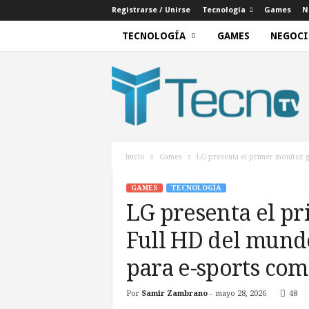
Registrarse / Unirse
Tecnología
Games
N
TECNOLOGÍA
GAMES
NEGOCI
T
e
c
n
o
T
V
Inicio
Games
LG presenta el primer monitor g
GAMES
TECNOLOGÍA
LG presenta el p
Full HD del mundo
para e-sports com
Por
Samir Zambrano
-
mayo 28, 2026
48