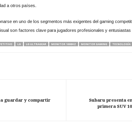
dad a otros países.
narse en uno de los segmentos más exigentes del gaming competitiv
visual son factores clave para jugadores profesionales y entusiastas 
ETITIVO
LG
LG ULTRAGEAR
MONITOR 1000HZ
MONITOR GAMING
TECNOLOGÍA
ra guardar y compartir
Subaru presenta en
primera SUV 10