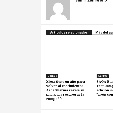
Samir Zambrano
Artículos relacionados
Más del au
Games
Games
Xbox tiene un año para
SAGA Bar
volver al crecimiento:
Fest 2026
Asha Sharma revela su
edición i
plan para recuperar la
Japón com
compañía