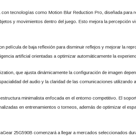
 con tecnologías como Motion Blur Reduction Pro, diseñada para re
objetos y movimientos dentro del juego. Esto mejora la percepción vi
 película de baja reflexión para disminuir reflejos y mejorar la repr
igencia artificial orientadas a optimizar automáticamente la experienc
ization, que ajusta dinámicamente la configuración de imagen depend
acialidad del audio y la claridad de las comunicaciones utilizando 
structura minimalista enfocada en el entorno competitivo. El soporte 
onalizadas en entrenamientos o torneos, además de optimizar el espa
raGear 25G590B comenzará a llegar a mercados seleccionados dura