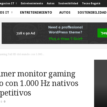
egocios IT
Entretenimiento
Autos
Sostenibilidad
Tecno Bogotá
OS IT
ENTRETENIMIENTO
AUTOS
SOSTENIBILIDAD
aming Full HD del mundo con 1.000...
rimer monitor gaming
 con 1.000 Hz nativos
petitivos
0