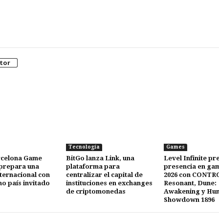
tor
Tecnología
Games
celona Game
BitGo lanza Link, una
Level Infinite pr
 prepara una
plataforma para
presencia en g
nternacional con
centralizar el capital de
2026 con CONTR
o país invitado
instituciones en exchanges
Resonant, Dune:
de criptomonedas
Awakening y Hun
Showdown 1896