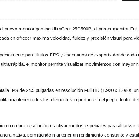
del nuevo monitor gaming UltraGear 25G590B, el primer monitor Ful
cada en ofrecer máxima velocidad, fluidez y precisión visual para v
specialmente para títulos FPS y escenarios de e-sports donde cada 
 ultrarrápida, el monitor permite visualizar movimientos con mayor n
alla IPS de 24,5 pulgadas en resolución Full HD (1.920 x 1.080), u
cilita mantener todos los elementos importantes del juego dentro del
uieren reducir resolución o activar modos especiales para alcanzar 
nera nativa, permitiendo mantener un rendimiento constante y estab