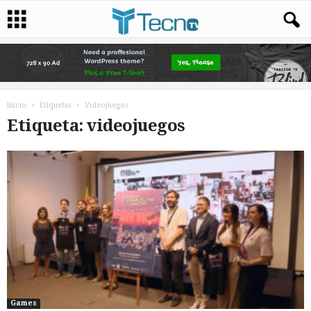
Inicio
Etiquetas
Videojuegos
Etiqueta: videojuegos
Games