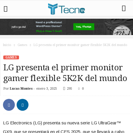
Inicio
Games
LG presenta el primer monitor gamer flexible 5K2K del mundo
GAMES
LG presenta el primer monitor
gamer flexible 5K2K del mundo
Por
Lucas Montes
-
enero 3, 2025
295
0
LG Electronics (LG) presenta su nueva serie LG UltraGear™
GX9, que se presentará en el CES 2025, que se llevará a cabo