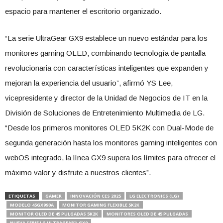
espacio para mantener el escritorio organizado.
“La serie UltraGear GX9 establece un nuevo estándar para los
monitores gaming OLED, combinando tecnología de pantalla
revolucionaria con características inteligentes que expanden y
mejoran la experiencia del usuario”, afirmó YS Lee,
vicepresidente y director de la Unidad de Negocios de IT en la
División de Soluciones de Entretenimiento Multimedia de LG.
“Desde los primeros monitores OLED 5K2K con Dual-Mode de
segunda generación hasta los monitores gaming inteligentes con
webOS integrado, la línea GX9 supera los límites para ofrecer el
máximo valor y disfrute a nuestros clientes”.
ETIQUETAS
GAMER
INNOVACIÓN CES 2025
LG ELECTRONICS (LG)
MODELO 45GX990A
MONITOR GAMING FLEXIBLE 5K2K
MONITOR OLED DE 45 PULGADAS 5K2K
MONITORES OLED DE 45 PULGADAS
NUEVA SERIE LG ULTRAGEAR™ GX9