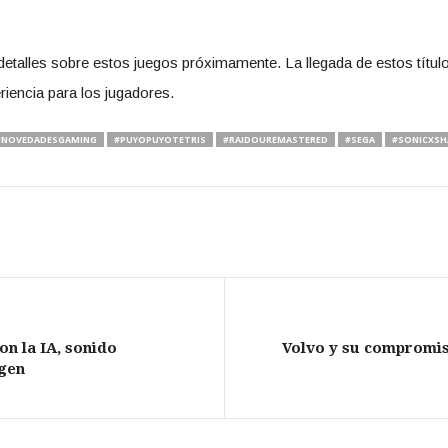
talles sobre estos juegos próximamente. La llegada de estos título
iencia para los jugadores.
#NOVEDADESGAMING
#PUYOPUYOTETRIS
#RAIDOUREMASTERED
#SEGA
#SONICXS
on la IA, sonido
Volvo y su compromiso
agen