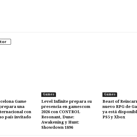
tor
Games
Games
celona Game
Level Infinite prepara su
Beast of Reincarn
 prepara una
presencia en gamescom
nuevo RPG de Ga
nternacional con
2026 con CONTROL
ya está disponibl
o país invitado
Resonant, Dune:
PS5 y Xbox
Awakening y Hunt:
Showdown 1896