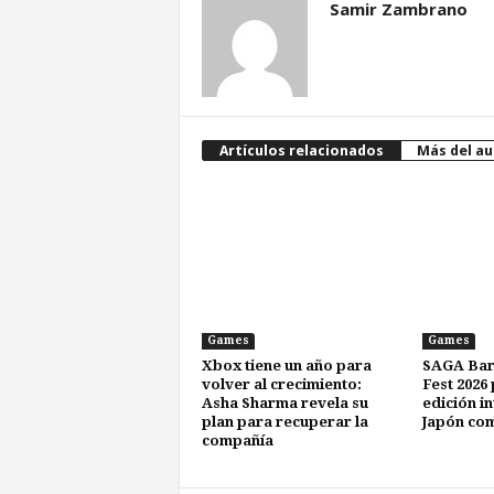
Samir Zambrano
Artículos relacionados
Más del au
Games
Games
Xbox tiene un año para
SAGA Bar
volver al crecimiento:
Fest 2026
Asha Sharma revela su
edición i
plan para recuperar la
Japón com
compañía