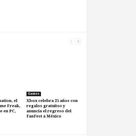
Games
ation, el
Xbox celebra 25 años con
me Freak,
regalos gratuitos y
e en PC,
anuncia el regreso del
FanFest a México