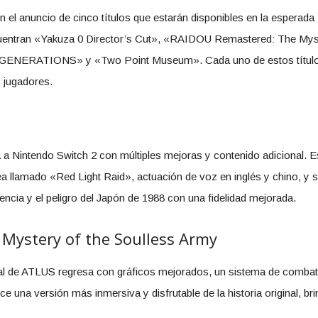
 el anuncio de cinco títulos que estarán disponibles en la esperada
cuentran «Yakuza 0 Director’s Cut», «RAIDOU Remastered: The Mys
NERATIONS» y «Two Point Museum». Cada uno de estos títulos 
s jugadores.
a a Nintendo Switch 2 con múltiples mejoras y contenido adicional. E
ea llamado «Red Light Raid», actuación de voz en inglés y chino, y 
ncia y el peligro del Japón de 1988 con una fidelidad mejorada.
Mystery of the Soulless Army
al de ATLUS regresa con gráficos mejorados, un sistema de combate
na versión más inmersiva y disfrutable de la historia original, br