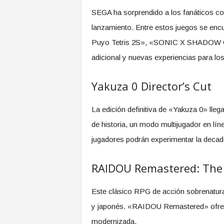
SEGA ha sorprendido a los fanáticos con
lanzamiento. Entre estos juegos se en
Puyo Tetris 2S», «SONIC X SHADOW GE
adicional y nuevas experiencias para lo
Yakuza 0 Director’s Cut
La edición definitiva de «Yakuza 0» lleg
de historia, un modo multijugador en lín
jugadores podrán experimentar la decade
RAIDOU Remastered: The 
Este clásico RPG de acción sobrenatur
y japonés. «RAIDOU Remastered» ofrece u
modernizada.