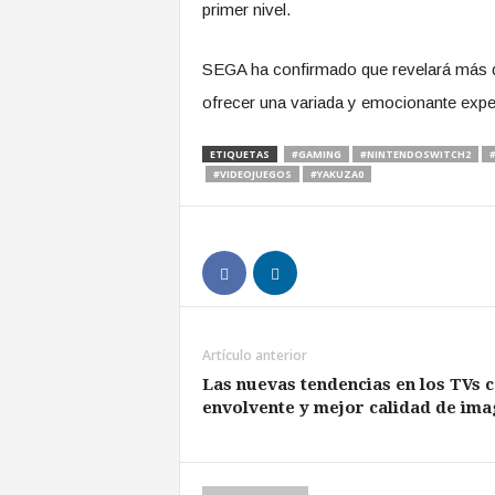
primer nivel.
SEGA ha confirmado que revelará más de
ofrecer una variada y emocionante exper
ETIQUETAS
#GAMING
#NINTENDOSWITCH2
#VIDEOJUEGOS
#YAKUZA0
Artículo anterior
Las nuevas tendencias en los TVs c
envolvente y mejor calidad de im