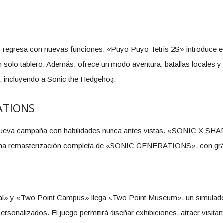
» regresa con nuevas funciones. «Puyo Puyo Tetris 2S» introduce 
n solo tablero. Además, ofrece un modo aventura, batallas locales y 
s, incluyendo a Sonic the Hedgehog.
ATIONS
nueva campaña con habilidades nunca antes vistas. «SONIC X S
 una remasterización completa de «SONIC GENERATIONS», con gráfi
al» y «Two Point Campus» llega «Two Point Museum», un simulador
rsonalizados. El juego permitirá diseñar exhibiciones, atraer visitan