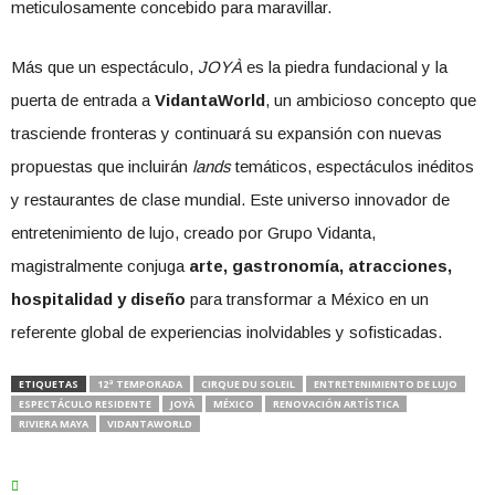
meticulosamente concebido para maravillar.
Más que un espectáculo,
JOYÀ
es la piedra fundacional y la
puerta de entrada a
VidantaWorld
, un ambicioso concepto que
trasciende fronteras y continuará su expansión con nuevas
propuestas que incluirán
lands
temáticos, espectáculos inéditos
y restaurantes de clase mundial. Este universo innovador de
entretenimiento de lujo, creado por Grupo Vidanta,
magistralmente conjuga
arte, gastronomía, atracciones,
hospitalidad y diseño
para transformar a México en un
referente global de experiencias inolvidables y sofisticadas.
ETIQUETAS
12ª TEMPORADA
CIRQUE DU SOLEIL
ENTRETENIMIENTO DE LUJO
ESPECTÁCULO RESIDENTE
JOYÀ
MÉXICO
RENOVACIÓN ARTÍSTICA
RIVIERA MAYA
VIDANTAWORLD