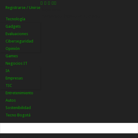
Registrarse / Unirse
Registrarse
¡Bienvenido! Ingresa en tu cuenta
Tecnología
Gadgets
Evaluaciones
Ciberseguridad
Opinión
Games
Negocios IT
IA
Empresas
TIC
Entretenimiento
Autos
Sostenibilidad
Tecno Bogotá
tu nombre de usuario