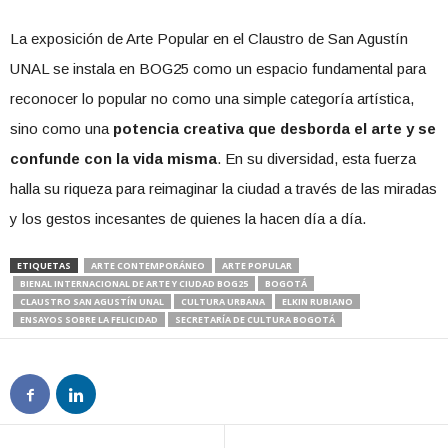
La exposición de Arte Popular en el Claustro de San Agustín
UNAL se instala en BOG25 como un espacio fundamental para
reconocer lo popular no como una simple categoría artística,
sino como una
potencia creativa que desborda el arte y se
confunde con la vida misma
. En su diversidad, esta fuerza
halla su riqueza para reimaginar la ciudad a través de las miradas
y los gestos incesantes de quienes la hacen día a día.
ETIQUETAS
ARTE CONTEMPORÁNEO
ARTE POPULAR
BIENAL INTERNACIONAL DE ARTE Y CIUDAD BOG25
BOGOTÁ
CLAUSTRO SAN AGUSTÍN UNAL
CULTURA URBANA
ELKIN RUBIANO
ENSAYOS SOBRE LA FELICIDAD
SECRETARÍA DE CULTURA BOGOTÁ