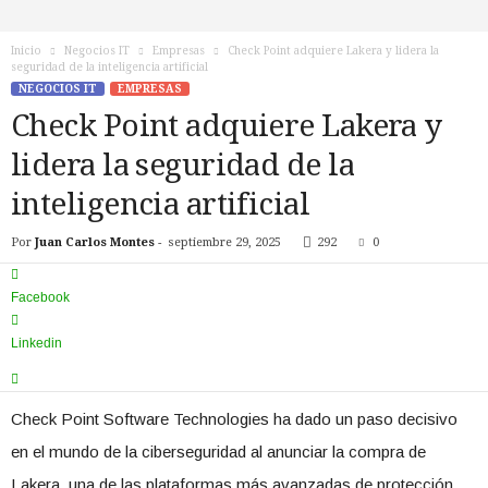
n
o
Inicio
Negocios IT
Empresas
Check Point adquiere Lakera y lidera la
T
seguridad de la inteligencia artificial
V
NEGOCIOS IT
EMPRESAS
Check Point adquiere Lakera y
lidera la seguridad de la
inteligencia artificial
Por
Juan Carlos Montes
-
septiembre 29, 2025
292
0
Facebook
Linkedin
Check Point Software Technologies ha dado un paso decisivo
en el mundo de la ciberseguridad al anunciar la compra de
Lakera, una de las plataformas más avanzadas de protección