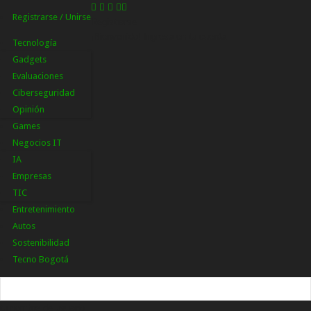
Registrarse / Unirse
Registrarse
¡Bienvenido! Ingresa en tu cuenta
Tecnología
Gadgets
Evaluaciones
Ciberseguridad
Opinión
Games
Negocios IT
IA
Empresas
TIC
Entretenimiento
Autos
Sostenibilidad
Tecno Bogotá
tu nombre de usuario