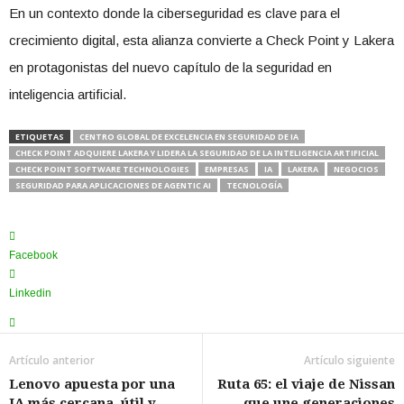
En un contexto donde la ciberseguridad es clave para el
crecimiento digital, esta alianza convierte a Check Point y Lakera
en protagonistas del nuevo capítulo de la seguridad en
inteligencia artificial.
ETIQUETAS
CENTRO GLOBAL DE EXCELENCIA EN SEGURIDAD DE IA
CHECK POINT ADQUIERE LAKERA Y LIDERA LA SEGURIDAD DE LA INTELIGENCIA ARTIFICIAL
CHECK POINT SOFTWARE TECHNOLOGIES
EMPRESAS
IA
LAKERA
NEGOCIOS
SEGURIDAD PARA APLICACIONES DE AGENTIC AI
TECNOLOGÍA
Facebook
Linkedin
Artículo anterior
Artículo siguiente
Lenovo apuesta por una
Ruta 65: el viaje de Nissan
IA más cercana, útil y
que une generaciones