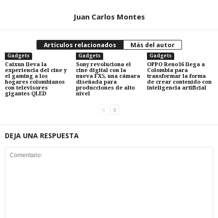
Juan Carlos Montes
Artículos relacionados
Más del autor
Gadgets
Gadgets
Gadgets
Caixun lleva la
Sony revoluciona el
OPPO Reno16 llega a
experiencia del cine y
cine digital con la
Colombia para
el gaming a los
nueva FX5, una cámara
transformar la forma
hogares colombianos
diseñada para
de crear contenido con
con televisores
producciones de alto
inteligencia artificial
gigantes QLED
nivel
DEJA UNA RESPUESTA