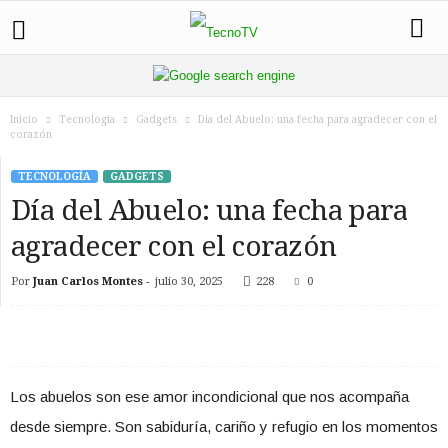
Inicio
Tecnología
Gadgets
Día del Abuelo: una fecha para agradecer con el
corazón
TECNOLOGÍA
GADGETS
Día del Abuelo: una fecha para
agradecer con el corazón
Por
Juan Carlos Montes
-
julio 30, 2025
228
0
Los abuelos son ese amor incondicional que nos acompaña
desde siempre. Son sabiduría, cariño y refugio en los momentos