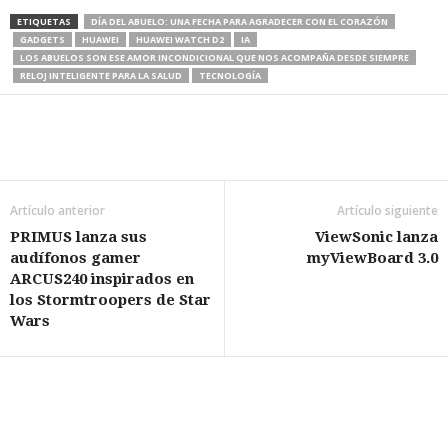
ETIQUETAS
DÍA DEL ABUELO: UNA FECHA PARA AGRADECER CON EL CORAZÓN
GADGETS
HUAWEI
HUAWEI WATCH D2
IA
LOS ABUELOS SON ESE AMOR INCONDICIONAL QUE NOS ACOMPAÑA DESDE SIEMPRE
RELOJ INTELIGENTE PARA LA SALUD
TECNOLOGÍA
Artículo anterior
Artículo siguiente
PRIMUS lanza sus
ViewSonic lanza
audífonos gamer
myViewBoard 3.0
ARCUS240 inspirados en
los Stormtroopers de Star
Wars