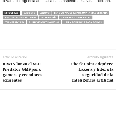
llevar la inteligencia artificial a cada aspecto de la vida cotidiana.
ETIQUETAS
GADGETS
LENOVO
LENOVO APUESTA POR UNA IA MÁS CERCANA
LENOVO SMART MOTION
TECNOLOGÍA
THINKBOOK™ VERTIFLEX
THINKPAD™ P16
THINKVISION™ P40WD-40
ÚTIL Y PODEROSA PARA TODOS
Artículo anterior
Artículo siguiente
BIWIN lanza el SSD
Check Point adquiere
Predator GM9 para
Lakera y lidera la
gamers y creadores
seguridad de la
exigentes
inteligencia artificial