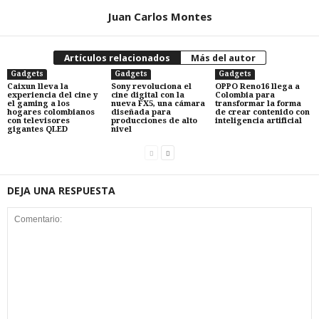
Juan Carlos Montes
Artículos relacionados
Más del autor
Gadgets
Gadgets
Gadgets
Caixun lleva la
Sony revoluciona el
OPPO Reno16 llega a
experiencia del cine y
cine digital con la
Colombia para
el gaming a los
nueva FX5, una cámara
transformar la forma
hogares colombianos
diseñada para
de crear contenido con
con televisores
producciones de alto
inteligencia artificial
gigantes QLED
nivel
DEJA UNA RESPUESTA