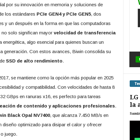
ial por su innovación en memoria y soluciones de
de los estándares
PCIe GEN4 y PCIe GEN5
, dos
es y un después en la forma en que las computadoras
s no solo significan mayor
velocidad de transferencia
a energética, algo esencial para quienes buscan un
ima generación. Con estos avances, Biwin consolida su
 de
SSD de alto rendimiento
.
n 2017, se mantiene como la opción más popular en 2025
Te
ccesibilidad y compatibilidad. Con velocidades de hasta 8
LG 
2 GBps en ranuras x16, es perfecto para tareas
la 
eación de contenido y aplicaciones profesionales
.
Sami
win Black Opal NV7400
, que alcanza 7.450 MB/s en
n diseño optimizado para disipar el calor y ofrecer
 o juego.