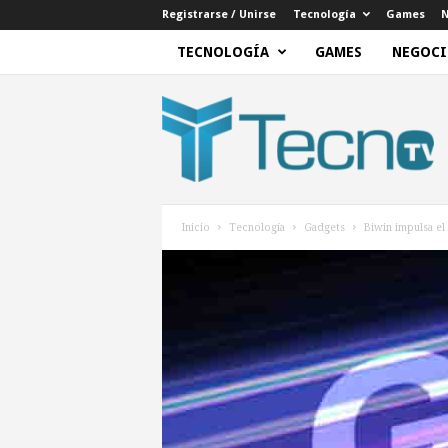
Registrarse / Unirse
Tecnología
Games
N
TECNOLOGÍA
GAMES
NEGOCI
T
e
c
n
o
T
V
Inicio
Tecnología
Gadgets
Biwin impulsa el