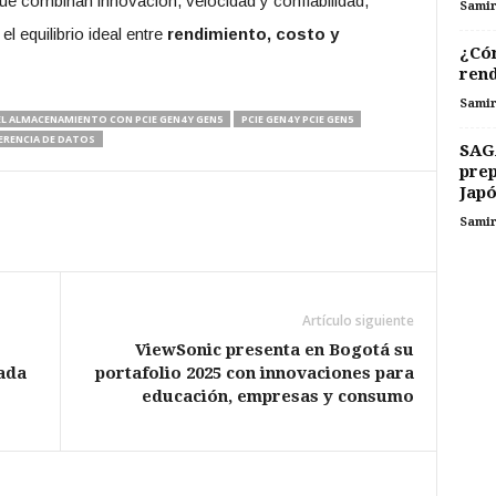
e combinan innovación, velocidad y confiabilidad,
Sami
 equilibrio ideal entre
rendimiento, costo y
¿Cóm
rend
Sami
EL ALMACENAMIENTO CON PCIE GEN4 Y GEN5
PCIE GEN4 Y PCIE GEN5
ERENCIA DE DATOS
SAG
prep
Japó
Sami
Artículo siguiente
ViewSonic presenta en Bogotá su
gada
portafolio 2025 con innovaciones para
educación, empresas y consumo