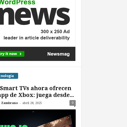
cnología
Smart TVs ahora ofrecen
app de Xbox: juega desde...
-
0
r Zambrano
abril 28, 2025