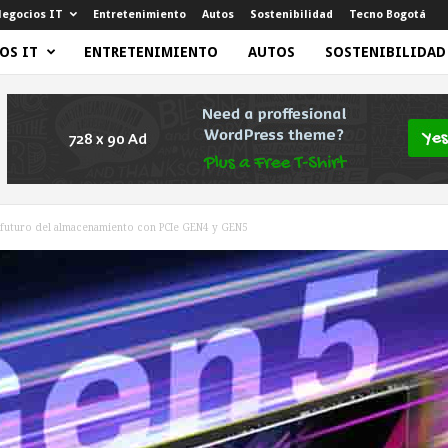
egocios IT
Entretenimiento
Autos
Sostenibilidad
Tecno Bogotá
OS IT
ENTRETENIMIENTO
AUTOS
SOSTENIBILIDAD
 futuro del almacenamiento con PCIe GEN4 y GEN5