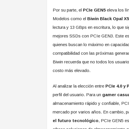
Por su parte, el
PCIe GEN5
eleva los lí
Modelos como el
Biwin Black Opal X
lectura y 13 GBps en escritura, lo que si
mejores SSDs con PCIe GEN3. Este está
quienes buscan lo máximo en capacidad, 
compatibilidad con las próximas generac
Biwin recuerda que no todos los usuario
costo más elevado.
Al analizar la elección entre
PCIe 4.0 y 
perfil del usuario. Para un
gamer casua
almacenamiento rápido y confiable, PCI
mercado por varios años. En cambio, p
el futuro tecnológico
, PCIe GEN5 es 