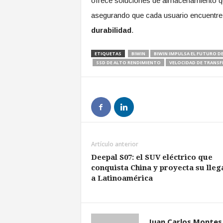
ofrece soluciones de almacenamiento qu
asegurando que cada usuario encuentre el
durabilidad
.
ETIQUETAS
BIWIN
BIWIN IMPULSA EL FUTURO D
SSD DE ALTO RENDIMIENTO
VELOCIDAD DE TRANSF
Artículo anterior
Deepal S07: el SUV eléctrico que
conquista China y proyecta su lle
a Latinoamérica
Juan Carlos Montes