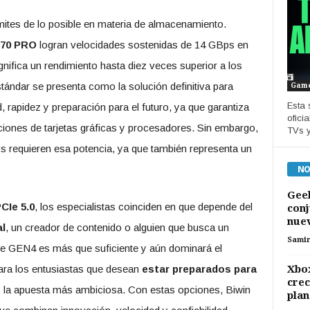
mites de lo posible en materia de almacenamiento.
570 PRO
logran velocidades sostenidas de 14 GBps en
gnifica un rendimiento hasta diez veces superior a los
ndar se presenta como la solución definitiva para
Gam
Esta 
rapidez y preparación para el futuro, ya que garantiza
ofici
iones de tarjetas gráficas y procesadores. Sin embargo,
TVs y
s requieren esa potencia, ya que también representa un
NO
Geel
PCIe 5.0
, los especialistas coinciden en que depende del
conj
nuev
l
, un creador de contenido o alguien que busca un
Sami
e GEN4 es más que suficiente y aún dominará el
Xbox
ara los entusiastas que desean
estar preparados para
crec
la apuesta más ambiciosa. Con estas opciones, Biwin
plan