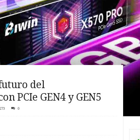
futuro del
con PCIe GEN4 y GEN5
273
0