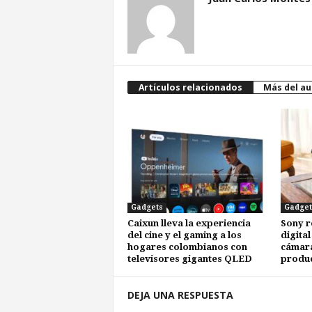
Artículos relacionados
Más del au
Gadgets
Gadget
Caixun lleva la experiencia
Sony r
del cine y el gaming a los
digital
hogares colombianos con
cámara
televisores gigantes QLED
produc
DEJA UNA RESPUESTA