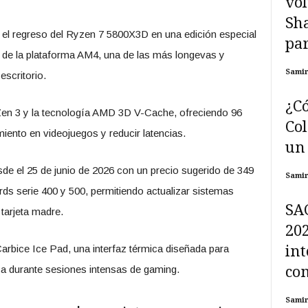
vol
Sh
 el regreso del Ryzen 7 5800X3D en una edición especial
par
s de la plataforma AM4, una de las más longevas y
Sami
scritorio.
¿Có
 Zen 3 y la tecnología AMD 3D V-Cache, ofreciendo 96
Col
iento en videojuegos y reducir latencias.
un 
de el 25 de junio de 2026 con un precio sugerido de 349
Sami
ds serie 400 y 500, permitiendo actualizar sistemas
SA
tarjeta madre.
202
int
Carbice Ice Pad, una interfaz térmica diseñada para
com
ica durante sesiones intensas de gaming.
Sami