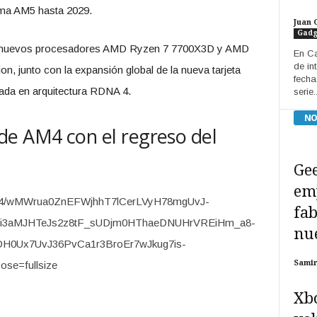
ma AM5 hasta 2029.
Juan 
Gadg
os nuevos procesadores AMD Ryzen 7 7700X3D y AMD
En C
de in
n, junto con la expansión global de la nueva tarjeta
fecha
da en arquitectura RDNA 4.
serie..
NO
de AM4 con el regreso del
Gee
em
fab
nue
Sami
Xbo