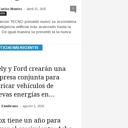
-
0
Carlos Montes
abril 15, 2025
ets
ancún TECNO presentó nuevo su ecosistema
teligencia artificial más avanzado hasta la
. De igual manera se presentó la la nueva
.
TICIAS MÁS RECIENTES
ly y Ford crearán una
presa conjunta para
ricar vehículos de
vas energías en...
-
r Zambrano
agosto 5, 2026
x tiene un año para