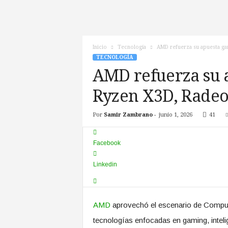
c
n
o
T
Inicio
Tecnología
AMD refuerza su apuesta ga
V
TECNOLOGÍA
AMD refuerza su 
Ryzen X3D, Radeo
Por
Samir Zambrano
-
junio 1, 2026
41
Facebook
Linkedin
AMD
aprovechó el escenario de Comput
tecnologías enfocadas en gaming, intelige