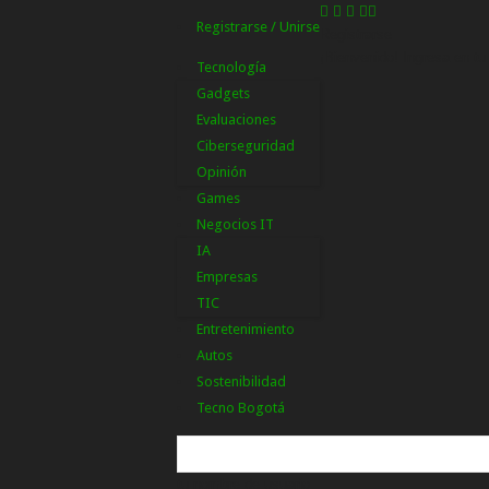
Registrarse / Unirse
Registrarse
¡Bienvenido! Ingresa en tu
Tecnología
Gadgets
Evaluaciones
Ciberseguridad
Opinión
Games
Negocios IT
IA
Empresas
TIC
Entretenimiento
Autos
Sostenibilidad
Tecno Bogotá
tu nombre de usuario