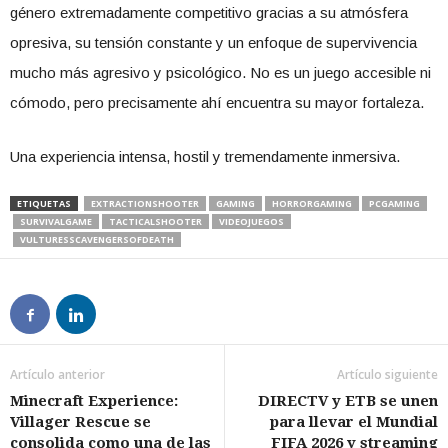
género extremadamente competitivo gracias a su atmósfera
opresiva, su tensión constante y un enfoque de supervivencia
mucho más agresivo y psicológico. No es un juego accesible ni
cómodo, pero precisamente ahí encuentra su mayor fortaleza.
Una experiencia intensa, hostil y tremendamente inmersiva.
ETIQUETAS
EXTRACTIONSHOOTER
GAMING
HORRORGAMING
PCGAMING
SURVIVALGAME
TACTICALSHOOTER
VIDEOJUEGOS
VULTURESSCAVENGERSOFDEATH
Artículo anterior
Artículo siguiente
Minecraft Experience:
DIRECTV y ETB se unen
Villager Rescue se
para llevar el Mundial
consolida como una de las
FIFA 2026 y streaming