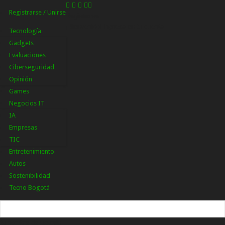
Registrarse / Unirse
Registrarse
¡Bienvenido! Ingresa en tu cuenta
Tecnología
Gadgets
Evaluaciones
Ciberseguridad
Opinión
Games
Negocios IT
IA
Empresas
TIC
Entretenimiento
Autos
Sostenibilidad
Tecno Bogotá
tu nombre de usuario