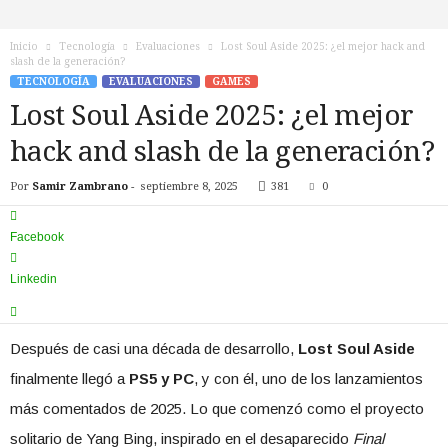
n
o
Inicio
Tecnología
Evaluaciones
Lost Soul Aside 2025: ¿el mejor hack and
T
slash de la generación?
V
TECNOLOGÍA
EVALUACIONES
GAMES
Lost Soul Aside 2025: ¿el mejor
hack and slash de la generación?
Por
Samir Zambrano
-
septiembre 8, 2025
381
0
Facebook
Linkedin
Después de casi una década de desarrollo,
Lost Soul Aside
finalmente llegó a
PS5 y PC
, y con él, uno de los lanzamientos
más comentados de 2025. Lo que comenzó como el proyecto
solitario de Yang Bing, inspirado en el desaparecido
Final