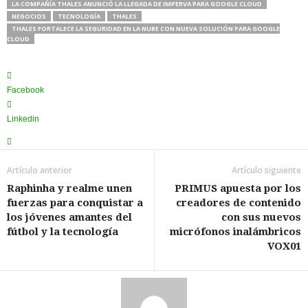
LA COMPAÑÍA THALES ANUNCIÓ LA LLEGADA DE IMPERVA PARA GOOGLE CLOUD
NEGOCIOS
TECNOLOGÍA
THALES
THALES FORTALECE LA SEGURIDAD EN LA NUBE CON NUEVA SOLUCIÓN PARA GOOGLE
CLOUD
Facebook
Linkedin
Artículo anterior
Artículo siguiente
Raphinha y realme unen
PRIMUS apuesta por los
fuerzas para conquistar a
creadores de contenido
los jóvenes amantes del
con sus nuevos
fútbol y la tecnología
micrófonos inalámbricos
VOX01