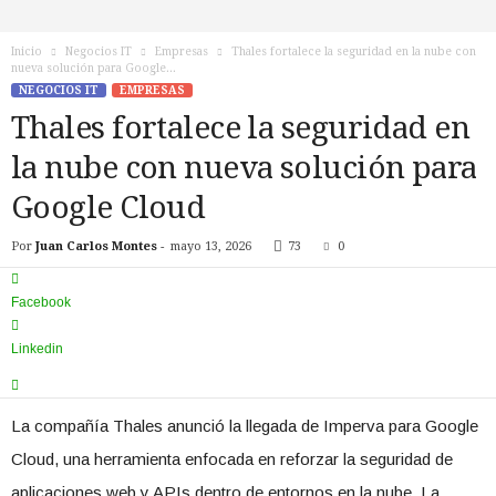
n
o
Inicio
Negocios IT
Empresas
Thales fortalece la seguridad en la nube con
T
nueva solución para Google...
V
NEGOCIOS IT
EMPRESAS
Thales fortalece la seguridad en
la nube con nueva solución para
Google Cloud
Por
Juan Carlos Montes
-
mayo 13, 2026
73
0
Facebook
Linkedin
La compañía Thales anunció la llegada de Imperva para Google
Cloud, una herramienta enfocada en reforzar la seguridad de
aplicaciones web y APIs dentro de entornos en la nube. La