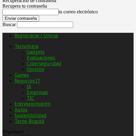
Recuperación de contraseña
Recupera tu contraseña
tu correo electrónico
Buscar
Registrarse / Unirse
Tecnología
Gadgets
Evaluaciones
Ciberseguridad
Opinión
Games
Negocios IT
IA
Empresas
TIC
Entretenimiento
Autos
Sostenibilidad
Tecno Bogotá
Registrarse