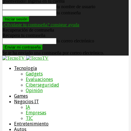
¡Bienvenido! Ingresa en tu cuenta
tu nombre de usuario
tu contraseña
¿Olvidaste tu contraseña? consigue ayuda
Recuperación de contraseña
Recupera tu contraseña
tu correo electrónico
Se te ha enviado una contraseña por correo electrónico.
Tecnología
Gadgets
Evaluaciones
Ciberseguridad
Opinión
Games
Negocios IT
IA
Empresas
TIC
Entretenimiento
Autos