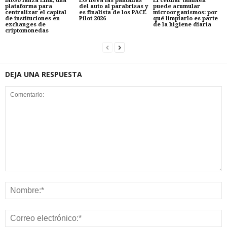
BitGo lanza Link, una
LG lleva las pantallas
El celular también
plataforma para
del auto al parabrisas y
puede acumular
centralizar el capital
es finalista de los PACE
microorganismos: por
de instituciones en
Pilot 2026
qué limpiarlo es parte
exchanges de
de la higiene diaria
criptomonedas
DEJA UNA RESPUESTA