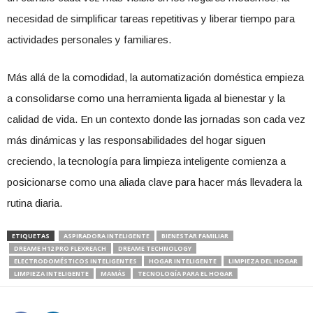
necesidad de simplificar tareas repetitivas y liberar tiempo para
actividades personales y familiares.
Más allá de la comodidad, la automatización doméstica empieza
a consolidarse como una herramienta ligada al bienestar y la
calidad de vida. En un contexto donde las jornadas son cada vez
más dinámicas y las responsabilidades del hogar siguen
creciendo, la tecnología para limpieza inteligente comienza a
posicionarse como una aliada clave para hacer más llevadera la
rutina diaria.
ETIQUETAS
ASPIRADORA INTELIGENTE
BIENESTAR FAMILIAR
DREAME H12 PRO FLEXREACH
DREAME TECHNOLOGY
ELECTRODOMÉSTICOS INTELIGENTES
HOGAR INTELIGENTE
LIMPIEZA DEL HOGAR
LIMPIEZA INTELIGENTE
MAMÁS
TECNOLOGÍA PARA EL HOGAR