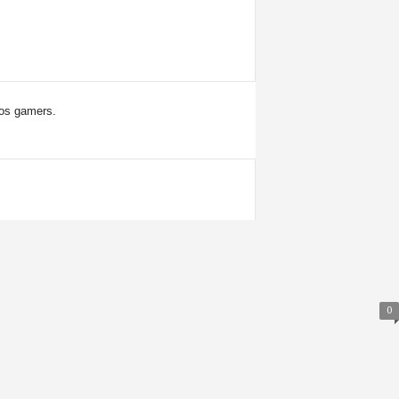
los gamers.
0