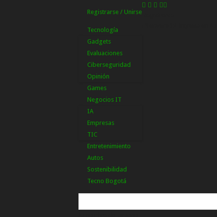
Registrarse / Unirse
Registrarse
¡Bienvenido! Ingresa en tu
Tecnología
Gadgets
Evaluaciones
Ciberseguridad
Opinión
Games
Negocios IT
IA
Empresas
TIC
Entretenimiento
Autos
Sostenibilidad
Tecno Bogotá
tu nombre de usuario