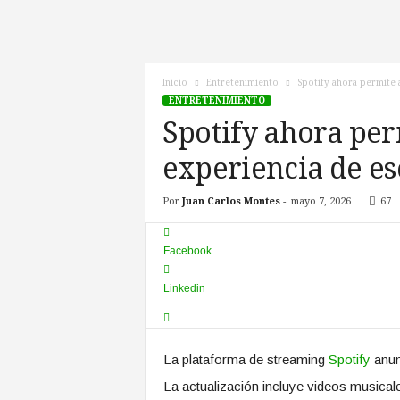
c
n
o
T
Inicio
Entretenimiento
Spotify ahora permite 
V
ENTRETENIMIENTO
Spotify ahora per
experiencia de e
Por
Juan Carlos Montes
-
mayo 7, 2026
67
Facebook
Linkedin
La plataforma de streaming
Spotify
anunc
La actualización incluye videos musica