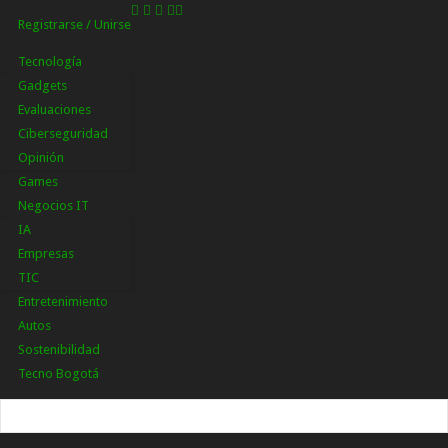
Registrarse / Unirse
Registrarse
¡Bienvenido! Ingresa en tu cuenta
Tecnología
Gadgets
Evaluaciones
Ciberseguridad
Opinión
Games
Negocios IT
IA
Empresas
TIC
Entretenimiento
Autos
Sostenibilidad
Tecno Bogotá
tu nombre de usuario