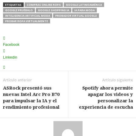
ETIQUETAS
COMPRAS ONLINE ROPA
GOOGLE LATINOAMÉRICA
GOOGLE PRUÉBALO
GOOGLE SHOPPING IA
IA PARA MODA
INTELIGENCIA ARTIFICIAL MODA
PROBADOR VIRTUAL GOOGLE
PROBAR ROPA VIRTUALMENTE
Facebook
Linkedin
Artículo anterior
Artículo siguiente
ASRock presentó sus
Spotify ahora permite
nuevas Intel Arc Pro B70
apagar los videos y
para impulsar la IA y el
personalizar la
rendimiento profesional
experiencia de escucha