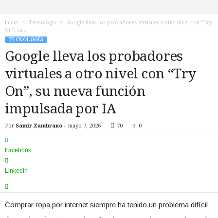
n
o
Inicio
Tecnología
Google lleva los probadores virtuales a otro nivel con “Try
T
On”, su...
V
TECNOLOGÍA
Google lleva los probadores
virtuales a otro nivel con “Try
On”, su nueva función
impulsada por IA
Por
Samir Zambrano
-
mayo 7, 2026
70
0
Facebook
Linkedin
Comprar ropa por internet siempre ha tenido un problema difícil