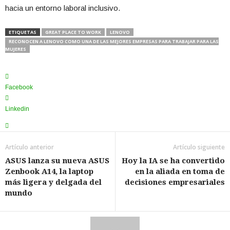
hacia un entorno laboral inclusivo.
ETIQUETAS
GREAT PLACE TO WORK
LENOVO
RECONOCEN A LENOVO COMO UNA DE LAS MEJORES EMPRESAS PARA TRABAJAR PARA LAS
MUJERES
Facebook
Linkedin
Artículo anterior
Artículo siguiente
ASUS lanza su nueva ASUS
Hoy la IA se ha convertido
Zenbook A14, la laptop
en la aliada en toma de
más ligera y delgada del
decisiones empresariales
mundo