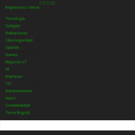
Registrarse / Unirse
Registrarse
¡Bienvenido! Ingresa en tu cuenta
Tecnología
Gadgets
Evaluaciones
Ciberseguridad
Opinión
Games
Negocios IT
IA
Empresas
TIC
Entretenimiento
Autos
Sostenibilidad
Tecno Bogotá
tu nombre de usuario