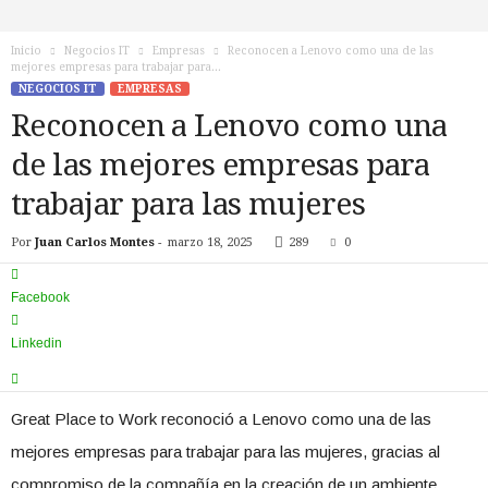
n
o
Inicio
Negocios IT
Empresas
Reconocen a Lenovo como una de las
T
mejores empresas para trabajar para...
V
NEGOCIOS IT
EMPRESAS
Reconocen a Lenovo como una
de las mejores empresas para
trabajar para las mujeres
Por
Juan Carlos Montes
-
marzo 18, 2025
289
0
Facebook
Linkedin
Great Place to Work reconoció a Lenovo como una de las
mejores empresas para trabajar para las mujeres, gracias al
compromiso de la compañía en la creación de un ambiente