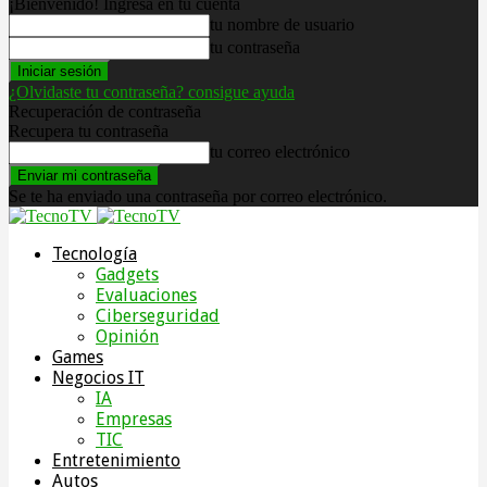
¡Bienvenido! Ingresa en tu cuenta
tu nombre de usuario
tu contraseña
¿Olvidaste tu contraseña? consigue ayuda
Recuperación de contraseña
Recupera tu contraseña
tu correo electrónico
Se te ha enviado una contraseña por correo electrónico.
Tecnología
Gadgets
Evaluaciones
Ciberseguridad
Opinión
Games
Negocios IT
IA
Empresas
TIC
Entretenimiento
Autos