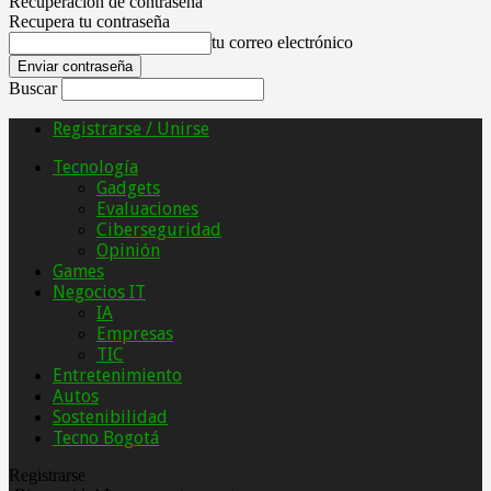
Recuperación de contraseña
Recupera tu contraseña
tu correo electrónico
Buscar
Registrarse / Unirse
Tecnología
Gadgets
Evaluaciones
Ciberseguridad
Opinión
Games
Negocios IT
IA
Empresas
TIC
Entretenimiento
Autos
Sostenibilidad
Tecno Bogotá
Registrarse