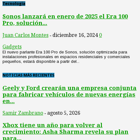
Tecnología
Sonos lanzará en enero de 2025 el Era 100
Pro, solución...
Juan Carlos Montes
diciembre 16, 2024
0
-
Gadgets
El nuevo parlante Era 100 Pro de Sonos, solución optimizada para
instalaciones profesionales en espacios residenciales y comerciales
pequeños, estará disponible a partir del...
NOTICIAS MÁS RECIENTES
Geely y Ford crearán una empresa conjunta
para fabricar vehículos de nuevas energías
en...
Samir Zambrano
agosto 5, 2026
-
Xbox tiene un año para volver al
crecimiento: Asha Sharma revela su plan
para...