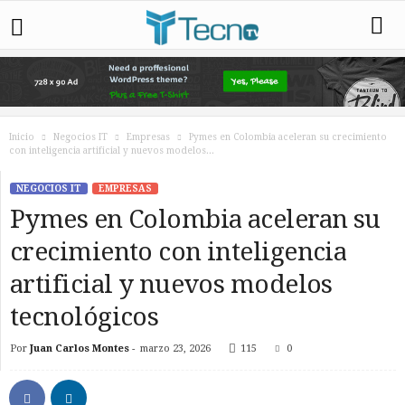
Inicio
Negocios IT
Empresas
Pymes en Colombia aceleran su crecimiento
con inteligencia artificial y nuevos modelos...
NEGOCIOS IT
EMPRESAS
Pymes en Colombia aceleran su
crecimiento con inteligencia
artificial y nuevos modelos
tecnológicos
Por
Juan Carlos Montes
-
marzo 23, 2026
115
0