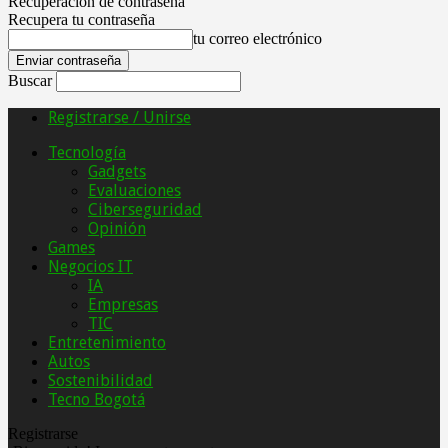
Recuperación de contraseña
Recupera tu contraseña
tu correo electrónico
Buscar
Registrarse / Unirse
Tecnología
Gadgets
Evaluaciones
Ciberseguridad
Opinión
Games
Negocios IT
IA
Empresas
TIC
Entretenimiento
Autos
Sostenibilidad
Tecno Bogotá
Registrarse