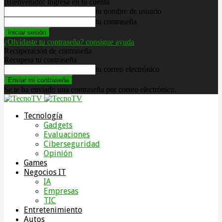
¡Bienvenido! Ingresa en tu cuenta
tu nombre de usuario
tu contraseña
¿Olvidaste tu contraseña? consigue ayuda
Recuperación de contraseña
Recupera tu contraseña
tu correo electrónico
Se te ha enviado una contraseña por correo electrónico.
Tecnología
Gadgets
Evaluaciones
Ciberseguridad
Opinión
Games
Negocios IT
IA
Empresas
TIC
Entretenimiento
Autos