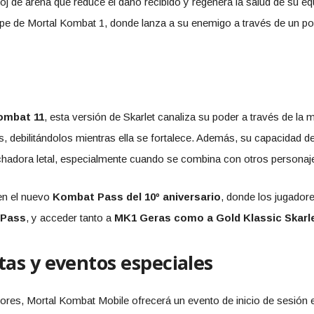
eloj de arena que reduce el daño recibido y regenera la salud de su 
lpe de Mortal Kombat 1, donde lanza a su enemigo a través de un port
ombat 11
, esta versión de Skarlet canaliza su poder a través de la 
s, debilitándolos mientras ella se fortalece. Además, su capacidad 
uchadora letal, especialmente cuando se combina con otros persona
en el nuevo
Kombat Pass del 10º aniversario
, donde los jugador
 Pass
, y acceder tanto a
MK1 Geras como a Gold Klassic Skarl
as y eventos especiales
res, Mortal Kombat Mobile ofrecerá un evento de inicio de sesión e