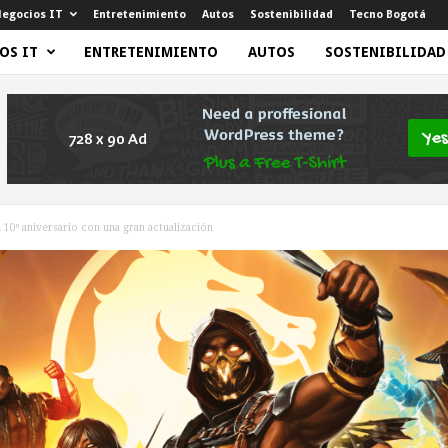
egocios IT
Entretenimiento
Autos
Sostenibilidad
Tecno Bogotá
OS IT
ENTRETENIMIENTO
AUTOS
SOSTENIBILIDAD
10º aniversario con una gran actualización