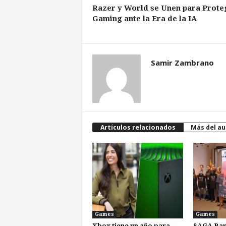
Razer y World se Unen para Proteg
Gaming ante la Era de la IA
Samir Zambrano
Artículos relacionados
Más del au
Games
Games
Xbox tiene un año para
SAGA Bar