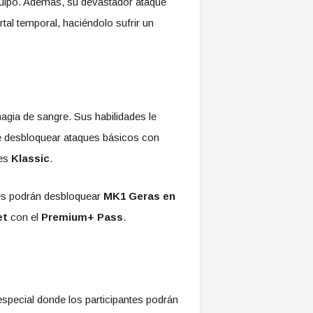
equipo. Además, su devastador ataque
al temporal, haciéndolo sufrir un
magia de sangre. Sus habilidades le
de desbloquear ataques básicos con
jes
Klassic
.
es podrán desbloquear
MK1 Geras en
et
con el
Premium+ Pass
.
special donde los participantes podrán