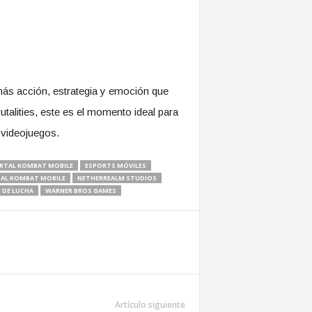
más acción, estrategia y emoción que
alities, este es el momento ideal para
 videojuegos.
RTAL KOMBAT MOBILE
ESPORTS MÓVILES
AL KOMBAT MOBILE
NETHERREALM STUDIOS
 DE LUCHA
WARNER BROS GAMES
Artículo siguiente