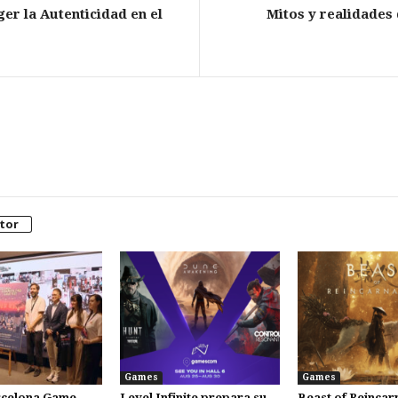
er la Autenticidad en el
Mitos y realidades
tor
Games
Games
celona Game
Level Infinite prepara su
Beast of Reincarn