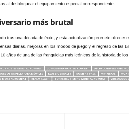
as al desbloquear el equipamiento especial correspondiente.
iversario más brutal
do tras una década de éxito, y esta actualización promete ofrecer 
as diarias, mejoras en los modos de juego y el regreso de las Brut
10 años de una de las franquicias más icónicas de la historia de los
BRUTALITIES MORTAL KOMBAT
COMUNIDAD MORTAL KOMBAT
DÉCIMO ANIVERSARIO MO
JUEGOS DE PELEA PARA MÓVILES
KLASSIC SKARLET
KOMBAT PASS
MK1 GERAS
MORT
ES MORTAL KOMBAT
REALM KLASH
TORRE DEL TIEMPO MORTAL KOMBAT
VIDEOJUEGOS