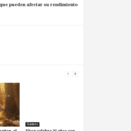
 que pueden afectar su rendimiento
Games
ation, el
Xbox celebra 25 años con