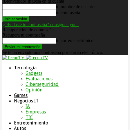
¡Bienvenido! Ingresa en tu cuenta
tu nombre de usuario
tu contraseña
¿Olvidaste tu contraseña? consigue ayuda
Recuperación de contraseña
Recupera tu contraseña
tu correo electrónico
Se te ha enviado una contraseña por correo electrónico.
Tecnología
Gadgets
Evaluaciones
Ciberseguridad
Opinión
Games
Negocios IT
IA
Empresas
TIC
Entretenimiento
Autos