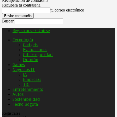
Recuperación de contraseña
Recupera tu contraseña
tu correo electrónico
Buscar
Registrarse / Unirse
Tecnología
Gadgets
Evaluaciones
Ciberseguridad
Opinión
Games
Negocios IT
IA
Empresas
TIC
Entretenimiento
Autos
Sostenibilidad
Tecno Bogotá
Registrarse