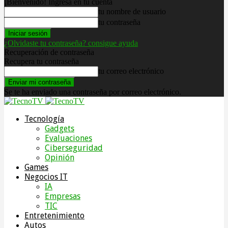
¡Bienvenido! Ingresa en tu cuenta
tu nombre de usuario
tu contraseña
¿Olvidaste tu contraseña? consigue ayuda
Recuperación de contraseña
Recupera tu contraseña
tu correo electrónico
Se te ha enviado una contraseña por correo electrónico.
Tecnología
Gadgets
Evaluaciones
Ciberseguridad
Opinión
Games
Negocios IT
IA
Empresas
TIC
Entretenimiento
Autos