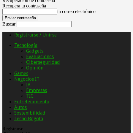
Recuperación de contraseña
Recupera tu contraseña
tu correo electrónico
Buscar
Registrarse / Unirse
Tecnología
Gadgets
Evaluaciones
Ciberseguridad
Opinión
Games
Negocios IT
IA
Empresas
TIC
Entretenimiento
Autos
Sostenibilidad
Tecno Bogotá
Registrarse