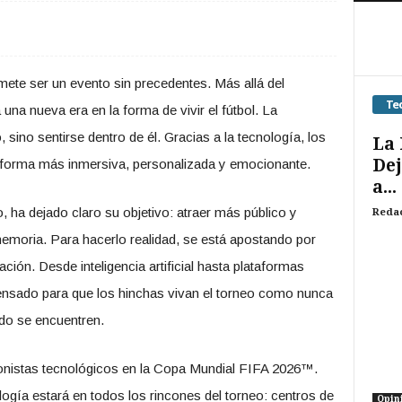
te ser un evento sin precedentes. Más allá del
Te
na nueva era en la forma de vivir el fútbol. La
 sino sentirse dentro de él. Gracias a la tecnología, los
La 
Dej
a forma más inmersiva, personalizada y emocionante.
a...
o, ha dejado claro su objetivo: atraer más público y
Reda
emoria. Para hacerlo realidad, se está apostando por
ción. Desde inteligencia artificial hasta plataformas
pensado para que los hinchas vivan el torneo como nunca
ndo se encuentren.
onistas tecnológicos en la Copa Mundial FIFA 2026™.
ogía estará en todos los rincones del torneo: centros de
Opin