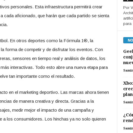
tivos personales. Esta infraestructura permitirá crear
Por V
Archi
 a cada aficionado, que harán que cada partido se sienta
artif
para 
ncia.
NO
útbol. En otros deportes como la Fórmula 1®, la
la forma de competir y de disfrutar los eventos. Con
Geel
conj
ras, sensores en tiempo real y análisis de datos, los
nuev
más interactivas. Todo esto abre una nueva etapa para
Sami
elve tan importante como el resultado.
Xbox
crec
cto en el marketing deportivo. Las marcas ahora tienen
plan
ncias de manera creativa y directa. Gracias a la
Sami
nsajes, medir mejor el impacto de una campaña y
¿Cóm
e a los consumidores. Los hinchas ya no solo quieren
rend
Sami