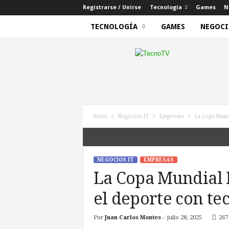
Registrarse / Unirse
Tecnología
Games
N
TECNOLOGÍA
GAMES
NEGOCI
T
e
c
n
o
T
V
Inicio
Negocios IT
Empresas
La Copa Mund
NEGOCIOS IT
EMPRESAS
La Copa Mundial 
el deporte con te
Por
Juan Carlos Montes
-
julio 28, 2025
267