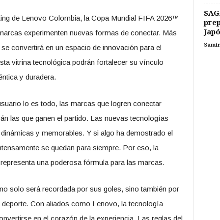
SAG
keting de Lenovo Colombia, la Copa Mundial FIFA 2026™
prep
Japó
s marcas experimenten nuevas formas de conectar. Más
Sami
o se convertirá en un espacio de innovación para el
ta vitrina tecnológica podrán fortalecer su vínculo
ntica y duradera.
usuario lo es todo, las marcas que logren conectar
n las que ganen el partido. Las nuevas tecnologías
, dinámicas y memorables. Y si algo ha demostrado el
ntensamente se quedan para siempre. Por eso, la
 representa una poderosa fórmula para las marcas.
no solo será recordada por sus goles, sino también por
 deporte. Con aliados como Lenovo, la tecnología
nvertirse en el corazón de la experiencia. Las reglas del