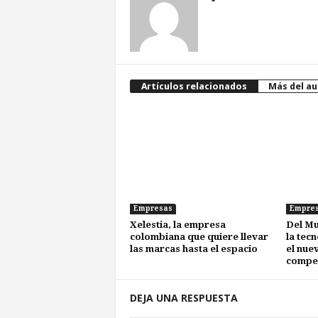
Artículos relacionados
Más del au
Empresas
Empre
Xelestia, la empresa
Del Mu
colombiana que quiere llevar
la tec
las marcas hasta el espacio
el nue
compet
DEJA UNA RESPUESTA