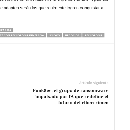
e adapten serán las que realmente logren conquistar a
IFA 2026
RTE CON TECNOLOGÍA INMERSIVA
LENOVO
NEGOCIOS
TECNOLOGÍA
Artículo siguiente
FunkSec: el grupo de ransomware
impulsado por IA que redefine el
futuro del cibercrimen