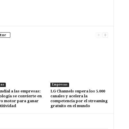
tor
sas
Empresas
ndial a las empresas:
LG Channels supera los 5.000
nología se convierte en
canales y acelera la
vo motor para ganar
competencia por el streaming
itividad
gratuito en el mundo