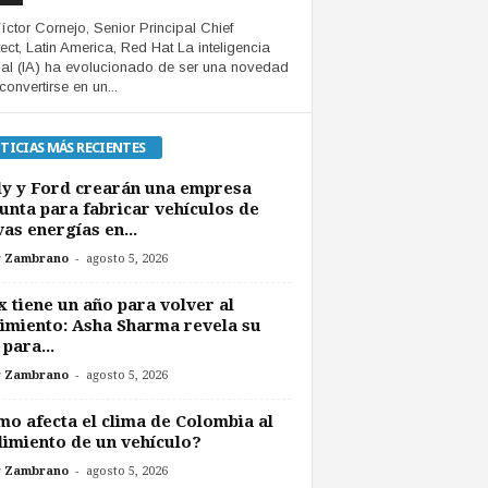
íctor Cornejo, Senior Principal Chief
tect, Latin America, Red Hat La inteligencia
icial (IA) ha evolucionado de ser una novedad
convertirse en un...
TICIAS MÁS RECIENTES
y y Ford crearán una empresa
unta para fabricar vehículos de
as energías en...
-
r Zambrano
agosto 5, 2026
 tiene un año para volver al
imiento: Asha Sharma revela su
 para...
-
r Zambrano
agosto 5, 2026
o afecta el clima de Colombia al
imiento de un vehículo?
-
r Zambrano
agosto 5, 2026