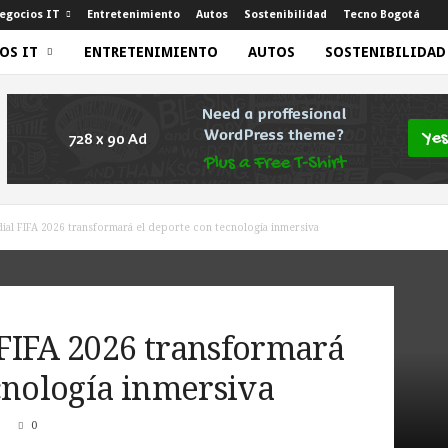
egocios IT
Entretenimiento
Autos
Sostenibilidad
Tecno Bogotá
OS IT
ENTRETENIMIENTO
AUTOS
SOSTENIBILIDAD
ial FIFA 2026 transformará el deporte con tecnología inmersiva
FIFA 2026 transformará
cnología inmersiva
0