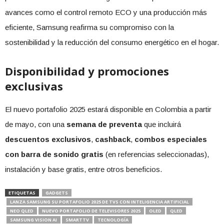
avances como el control remoto ECO y una producción más
eficiente, Samsung reafirma su compromiso con la
sostenibilidad y la reducción del consumo energético en el hogar.
Disponibilidad y promociones
exclusivas
El nuevo portafolio 2025 estará disponible en Colombia a partir
de mayo, con una
semana de preventa
que incluirá
descuentos exclusivos
,
cashback
,
combos especiales
con barra de sonido gratis
(en referencias seleccionadas),
instalación y base gratis, entre otros beneficios.
ETIQUETAS
GADGETS
LANZA SAMSUNG SU PORTAFOLIO 2025 DE TVS CON INTELIGENCIA ARTIFICIAL
NEO QLED
NUEVO PORTAFOLIO DE TELEVISORES 2025
OLED
QLED
SAMSUNG VISION AI
SMARTTV
TECNOLOGÍA