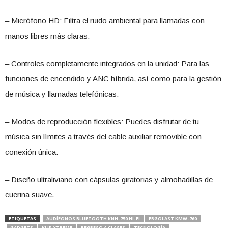
– Micrófono HD: Filtra el ruido ambiental para llamadas con
manos libres más claras.
– Controles completamente integrados en la unidad: Para las
funciones de encendido y ANC híbrida, así como para la gestión
de música y llamadas telefónicas.
– Modos de reproducción flexibles: Puedes disfrutar de tu
música sin límites a través del cable auxiliar removible con
conexión única.
– Diseño ultraliviano con cápsulas giratorias y almohadillas de
cuerina suave.
ETIQUETAS
AUDÍFONOS BLUETOOTH KNH-750 HI-FI
ERGOLAST KMW-760
GADGETS
KLIP XTREME
REGRESO A CLASES
TECNOLOGÍA