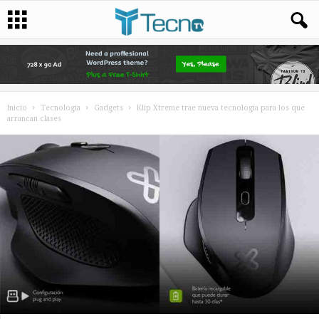
Inicio
Tecnología
Gadgets
Klip Xtreme trae nueva tecnología para los que
arrancan clases