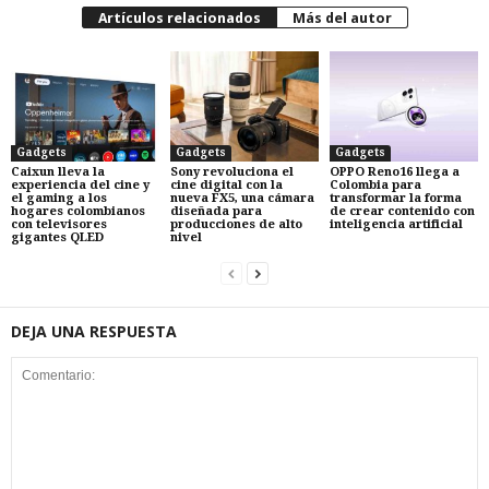
Artículos relacionados
Más del autor
Gadgets
Gadgets
Gadgets
Caixun lleva la
Sony revoluciona el
OPPO Reno16 llega a
experiencia del cine y
cine digital con la
Colombia para
el gaming a los
nueva FX5, una cámara
transformar la forma
hogares colombianos
diseñada para
de crear contenido con
con televisores
producciones de alto
inteligencia artificial
gigantes QLED
nivel
DEJA UNA RESPUESTA