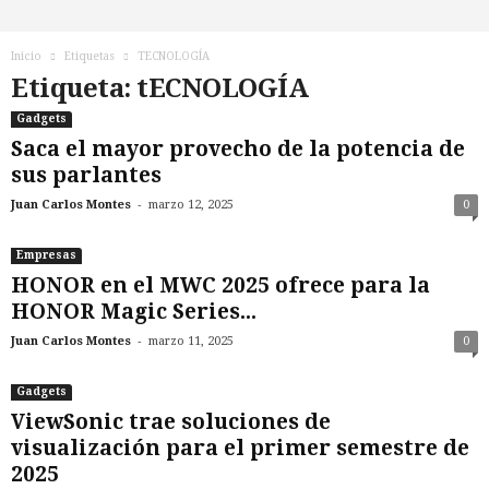
n
o
T
Inicio
Etiquetas
TECNOLOGÍA
V
Etiqueta: tECNOLOGÍA
Gadgets
Saca el mayor provecho de la potencia de
sus parlantes
-
Juan Carlos Montes
marzo 12, 2025
0
Empresas
HONOR en el MWC 2025 ofrece para la
HONOR Magic Series...
-
Juan Carlos Montes
marzo 11, 2025
0
Gadgets
ViewSonic trae soluciones de
visualización para el primer semestre de
2025