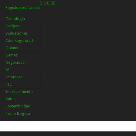
Registrarse / Unirse
Registrarse
¡Bienvenido! Ingresa en tu cuenta
Tecnología
Gadgets
Evaluaciones
Ciberseguridad
Opinión
Games
Negocios IT
IA
Empresas
TIC
Entretenimiento
Autos
Sostenibilidad
Tecno Bogotá
tu nombre de usuario