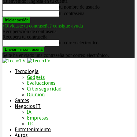
¡Bienvenido! Ingresa en tu cuenta
tu nombre de usuario
tu contraseña
¿Olvidaste tu contraseña? consigue ayuda
Recuperación de contraseña
Recupera tu contraseña
tu correo electrónico
Se te ha enviado una contraseña por correo electrónico.
Tecnología
Gadgets
Evaluaciones
Ciberseguridad
Opinión
Games
Negocios IT
IA
Empresas
TIC
Entretenimiento
Autos