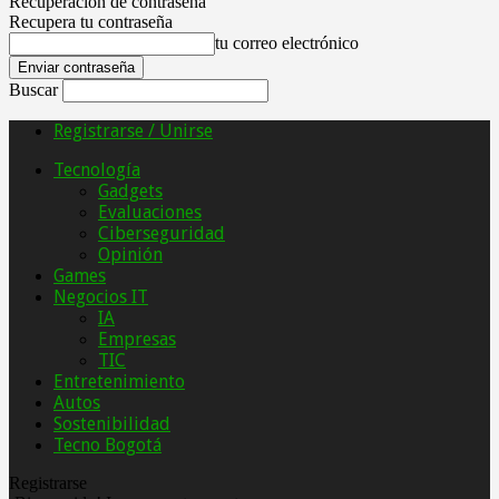
Recuperación de contraseña
Recupera tu contraseña
tu correo electrónico
Buscar
Registrarse / Unirse
Tecnología
Gadgets
Evaluaciones
Ciberseguridad
Opinión
Games
Negocios IT
IA
Empresas
TIC
Entretenimiento
Autos
Sostenibilidad
Tecno Bogotá
Registrarse