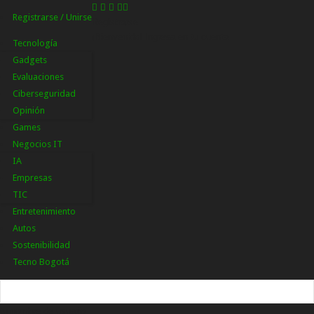
Registrarse / Unirse
Registrarse
¡Bienvenido! Ingresa en tu cuenta
Tecnología
Gadgets
Evaluaciones
Ciberseguridad
Opinión
Games
Negocios IT
IA
Empresas
TIC
Entretenimiento
Autos
Sostenibilidad
Tecno Bogotá
tu nombre de usuario