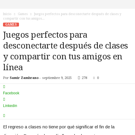
n
o
Inicio
Games
Juegos perfectos para desconectarte después de clases y
T
compartir con tus amigos...
V
GAMES
Juegos perfectos para
desconectarte después de clases
y compartir con tus amigos en
línea
Por
Samir Zambrano
-
septiembre 9, 2025
278
0
Facebook
Linkedin
El regreso a clases no tiene por qué significar el fin de la