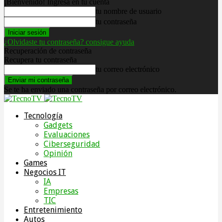
¡Bienvenido! Ingresa en tu cuenta
tu nombre de usuario
tu contraseña
¿Olvidaste tu contraseña? consigue ayuda
Recuperación de contraseña
Recupera tu contraseña
tu correo electrónico
Se te ha enviado una contraseña por correo electrónico.
Tecnología
Gadgets
Evaluaciones
Ciberseguridad
Opinión
Games
Negocios IT
IA
Empresas
TIC
Entretenimiento
Autos