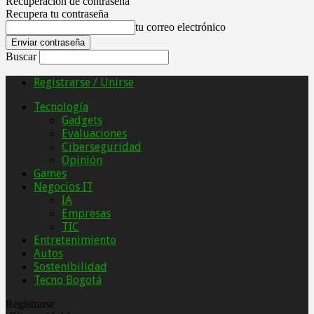
Recuperación de contraseña
Recupera tu contraseña
tu correo electrónico
Buscar
Registrarse / Unirse
Tecnología
Gadgets
Evaluaciones
Ciberseguridad
Opinión
Games
Negocios IT
IA
Empresas
TIC
Entretenimiento
Autos
Sostenibilidad
Tecno Bogotá
Registrarse