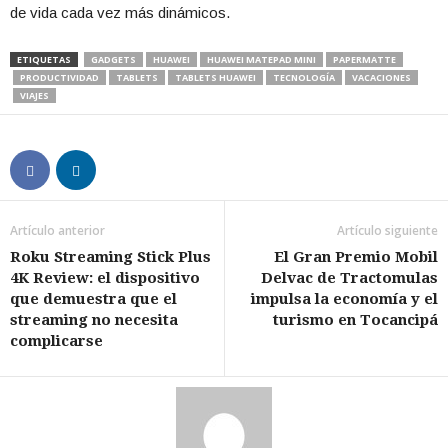
de vida cada vez más dinámicos.
ETIQUETAS
GADGETS
HUAWEI
HUAWEI MATEPAD MINI
PAPERMATTE
PRODUCTIVIDAD
TABLETS
TABLETS HUAWEI
TECNOLOGÍA
VACACIONES
VIAJES
Artículo anterior
Artículo siguiente
Roku Streaming Stick Plus
El Gran Premio Mobil
4K Review: el dispositivo
Delvac de Tractomulas
que demuestra que el
impulsa la economía y el
streaming no necesita
turismo en Tocancipá
complicarse