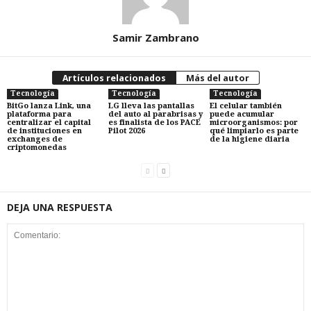
Samir Zambrano
Artículos relacionados
Más del autor
Tecnología
Tecnología
Tecnología
BitGo lanza Link, una
LG lleva las pantallas
El celular también
plataforma para
del auto al parabrisas y
puede acumular
centralizar el capital
es finalista de los PACE
microorganismos: por
de instituciones en
Pilot 2026
qué limpiarlo es parte
exchanges de
de la higiene diaria
criptomonedas
DEJA UNA RESPUESTA