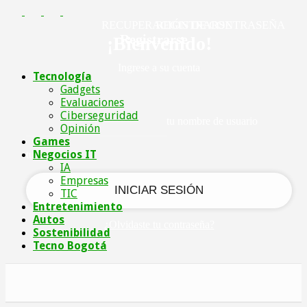
RECUPERACIÓN DE CONTRASEÑA
REGISTRARSE
Registrarse
¡Bienvenido!
Ingrese a su cuenta
Tecnología
Gadgets
Evaluaciones
Ciberseguridad
tu nombre de usuario
Opinión
Games
Negocios IT
tu contraseña
IA
Empresas
TIC
Entretenimiento
Autos
¿Olvidaste tu contraseña?
Sostenibilidad
Tecno Bogotá
Recupera tu contraseña