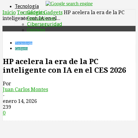
Tecnología
Inicio
Tecnología
Gadgets
Gadgets
HP acelera la era de la PC
tu correo electrónico
inteligente con IA en el...
Evaluaciones
Ciberseguridad
Opinión
Games
Negocios IT
Tecnología
IA
Gadgets
Empresas
TIC
HP acelera la era de la PC
Entretenimiento
inteligente con IA en el CES 2026
Autos
Sostenibilidad
Tecno Bogotá
Por
Juan Carlos Montes
-
enero 14, 2026
239
0