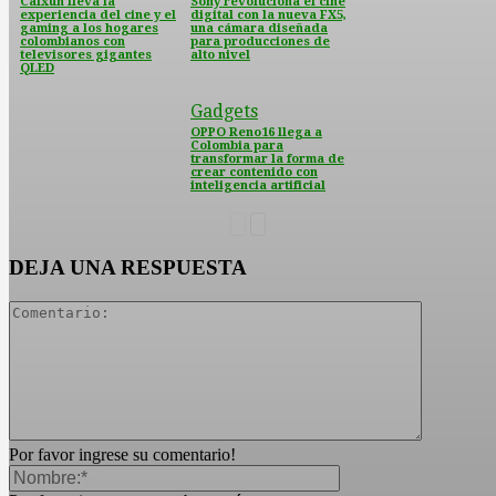
Caixun lleva la
Sony revoluciona el cine
experiencia del cine y el
digital con la nueva FX5,
gaming a los hogares
una cámara diseñada
colombianos con
para producciones de
televisores gigantes
alto nivel
QLED
Gadgets
OPPO Reno16 llega a
Colombia para
transformar la forma de
crear contenido con
inteligencia artificial
DEJA UNA RESPUESTA
Por favor ingrese su comentario!