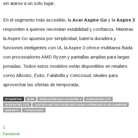
sin atarse a un solo lugar.
En el segmento más accesible, la
Acer Aspire Go
y la
Aspire 3
responden a quienes necesitan estabilidad y confianza. Mientras
la Aspire Go apuesta por simplicidad, batería duradera y
funciones inteligentes con IA, la Aspire 3 ofrece multitarea fluida
con procesadores AMD Ryzen y pantallas amplias para largas
jornadas. Todos estos modelos están disponibles en retailers
como Alkosto, Éxito, Falabella y Cencosud, ideales para
aprovechar las ofertas de temporada.
ETIQUETAS
ACER
ACER ASPIRE GO Y LA ASPIRE 3
ACER ASPIRE LITE
ACER NITRO LITE
CUATRO LAPTOPS ACER QUE VALEN LA PENA ANTES DE COMPRAR
GADGETS
TECNOLOGÍA
Facebook