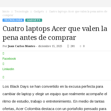
n
o
Inicio
Tecnología
Gadgets
Cuatro laptops Acer que valen la pena antes de
T
comprar
V
TECNOLOGÍA
GADGETS
Cuatro laptops Acer que valen la
pena antes de comprar
Por
Juan Carlos Montes
-
diciembre 15, 2025
281
0
Facebook
Linkedin
Los Black Days se han convertido en la excusa perfecta para
cambiar de laptop y elegir un equipo que realmente acompañe el
ritmo de estudio, trabajo o entretenimiento. En medio de tantas
ofertas, Acer Colombia destaca con un portafolio pensado para