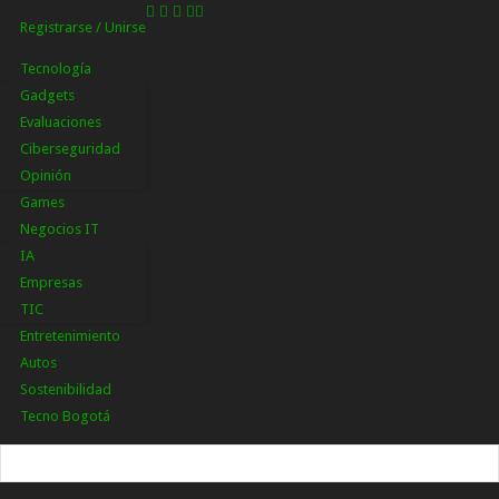
Registrarse / Unirse
Registrarse
¡Bienvenido! Ingresa en tu cuenta
Tecnología
Gadgets
Evaluaciones
Ciberseguridad
Opinión
Games
Negocios IT
IA
Empresas
TIC
Entretenimiento
Autos
Sostenibilidad
Tecno Bogotá
tu nombre de usuario