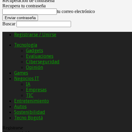
Recuperación de contraseña
Recupera tu contraseña
tu correo electrónico
Buscar
Registrarse / Unirse
Tecnología
Gadgets
Evaluaciones
Ciberseguridad
Opinión
Games
Negocios IT
IA
Empresas
TIC
Entretenimiento
Autos
Sostenibilidad
Tecno Bogotá
Registrarse