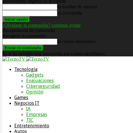
¡Bienvenido! Ingresa en tu cuenta
tu nombre de usuario
tu contraseña
¿Olvidaste tu contraseña? consigue ayuda
Recuperación de contraseña
Recupera tu contraseña
tu correo electrónico
Se te ha enviado una contraseña por correo electrónico.
Tecnología
Gadgets
Evaluaciones
Ciberseguridad
Opinión
Games
Negocios IT
IA
Empresas
TIC
Entretenimiento
Autos