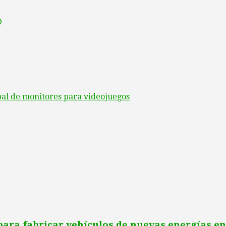
D
al de monitores para videojuegos
para fabricar vehículos de nuevas energías e