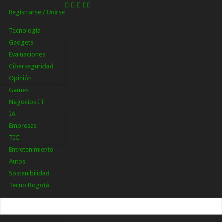
Registrarse / Unirse
Registrarse
¡Bienvenido! Ingresa en tu cuenta
Tecnología
Gadgets
Evaluaciones
Ciberseguridad
Opinión
Games
Negocios IT
IA
Empresas
TIC
Entretenimiento
Autos
Sostenibilidad
Tecno Bogotá
tu nombre de usuario