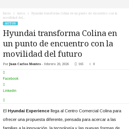
n
o
Inicio
Autos
Hyundai transforma Colina en un punto de encuentro con la
T
movilidad del...
V
AUTOS
Hyundai transforma Colina en
un punto de encuentro con la
movilidad del futuro
Por
Juan Carlos Montes
-
febrero 20, 2026
165
0
Facebook
Linkedin
El
Hyundai Experience
llega al Centro Comercial Colina para
ofrecer una propuesta diferente, pensada para acercar a las
familias a la innovación, la tecnología y las nuevas formas de