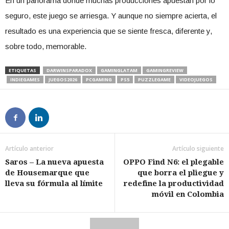
En un panorama donde muchas producciones apuestan por lo
seguro, este juego se arriesga. Y aunque no siempre acierta, el
resultado es una experiencia que se siente fresca, diferente y,
sobre todo, memorable.
ETIQUETAS
DARWINSPARADOX
GAMINGLATAM
GAMINGREVIEW
INDIEGAMES
JUEGOS2026
PCGAMING
PS5
PUZZLEGAME
VIDEOJUEGOS
Artículo anterior
Artículo siguiente
Saros – La nueva apuesta
OPPO Find N6: el plegable
de Housemarque que
que borra el pliegue y
lleva su fórmula al límite
redefine la productividad
móvil en Colombia