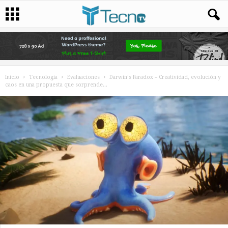
Inicio
Tecnología
Evaluaciones
Darwin’s Paradox – Creatividad, evolución y
caos en una propuesta que sorprende...