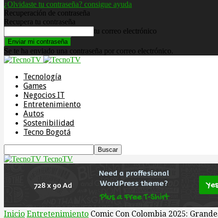
¿Olvidaste tu contraseña? consigue ayuda
Recuperación de contraseña
Recupera tu contraseña
tu correo electrónico
Se te ha enviado una contraseña por correo electrónico.
Tecnología
Games
Negocios IT
Entretenimiento
Autos
Sostenibilidad
Tecno Bogotá
TecnoTV
Inicio
Entretenimiento
Comic Con Colombia 2025: Grandes e