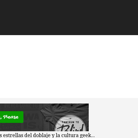
strellas del doblaje y la cultura geek...