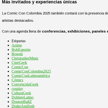
Más invitados y experiencias únicas
La Comic Con Colombia 2025 también contará con la presencia d
artistas destacados.
Con una agenda llena de
conferencias, exhibiciones, paneles 
Etiquetas
Anime
BobEsponja
Bogotá
ChristopherMintz
CineGeek
ComicCon
ComicConColombia2025
ComicConLatinoamérica
Cómics
ConvenciónGeek
cosplay
CulturaGeek
DoblajeLatino
DragonBallZ
DrakeAndJosh