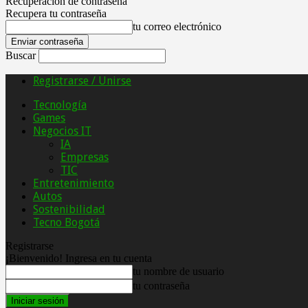
Recuperación de contraseña
Recupera tu contraseña
tu correo electrónico
Buscar
Registrarse / Unirse
Tecnología
Games
Negocios IT
IA
Empresas
TIC
Entretenimiento
Autos
Sostenibilidad
Tecno Bogotá
Registrarse
¡Bienvenido! Ingresa en tu cuenta
tu nombre de usuario
tu contraseña