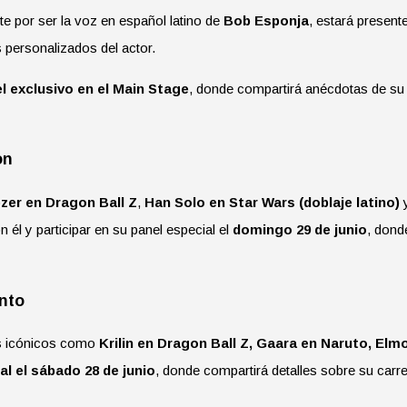
e por ser la voz en español latino de
Bob Esponja
, estará present
 personalizados del actor.
l exclusivo en el Main Stage
, donde compartirá anécdotas de su c
on
zer en Dragon Ball Z
,
Han Solo en Star Wars (doblaje latino)
 él y participar en su panel especial el
domingo 29 de junio
, dond
ento
es icónicos como
Krilin en Dragon Ball Z, Gaara en Naruto, El
al el sábado 28 de junio
, donde compartirá detalles sobre su carre