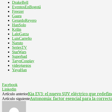
DrakeBell
EventosEnBogotá
Freezer
Gaara
GerardoReyero
HanSolo
Krilin
LaloGarza
LuisCarreño
Naruto
SeriesTV
StarWars
Superbad
TarynCosplay
videojuegos
YayaHan
Facebook
Linkedin
Kia EV3: el nuevo SUV eléctrico que redefi
Artículo anterior
Autonomía: factor esencial para la correct
Artículo siguiente