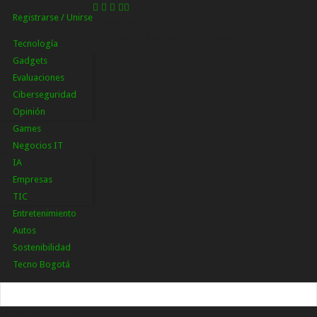
Registrarse / Unirse
Registrarse
¡Bienvenido! Ingresa en tu cuenta
Tecnología
Gadgets
Evaluaciones
Ciberseguridad
Opinión
Games
Negocios IT
IA
Empresas
TIC
Entretenimiento
Autos
Sostenibilidad
Tecno Bogotá
tu nombre de usuario