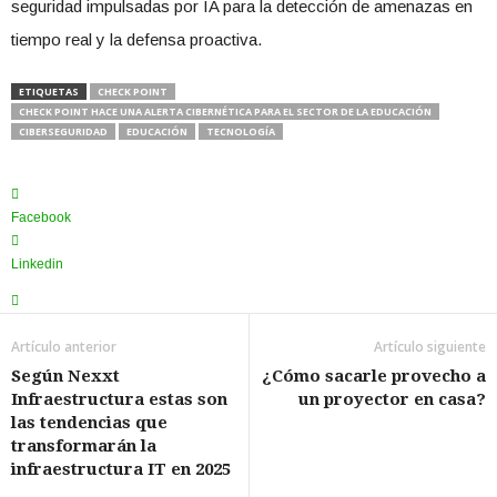
seguridad impulsadas por IA para la detección de amenazas en
tiempo real y la defensa proactiva.
ETIQUETAS
CHECK POINT
CHECK POINT HACE UNA ALERTA CIBERNÉTICA PARA EL SECTOR DE LA EDUCACIÓN
CIBERSEGURIDAD
EDUCACIÓN
TECNOLOGÍA
Facebook
Linkedin
Artículo anterior
Artículo siguiente
Según Nexxt
¿Cómo sacarle provecho a
Infraestructura estas son
un proyector en casa?
las tendencias que
transformarán la
infraestructura IT en 2025