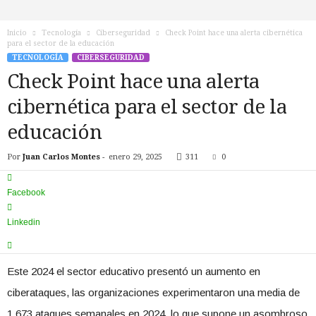
n
o
Inicio
Tecnología
Ciberseguridad
Check Point hace una alerta cibernética
T
para el sector de la educación
V
TECNOLOGÍA
CIBERSEGURIDAD
Check Point hace una alerta
cibernética para el sector de la
educación
Por
Juan Carlos Montes
-
enero 29, 2025
311
0
Facebook
Linkedin
Este 2024 el sector educativo presentó un aumento en
ciberataques, las organizaciones experimentaron una media de
1.673 ataques semanales en 2024, lo que supone un asombroso