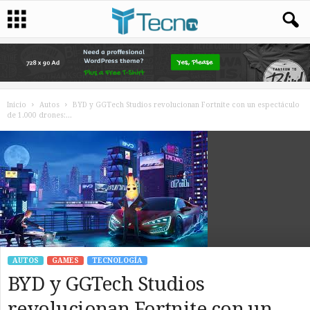
Inicio
Autos
BYD y GGTech Studios revolucionan Fortnite con un espectáculo
de 1.000 drones:...
AUTOS
GAMES
TECNOLOGÍA
BYD y GGTech Studios
revolucionan Fortnite con un