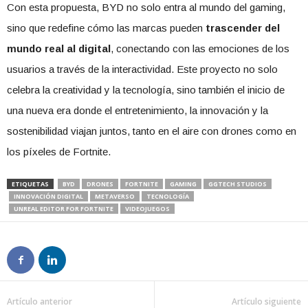
Con esta propuesta, BYD no solo entra al mundo del gaming,
sino que redefine cómo las marcas pueden
trascender del
mundo real al digital
, conectando con las emociones de los
usuarios a través de la interactividad. Este proyecto no solo
celebra la creatividad y la tecnología, sino también el inicio de
una nueva era donde el entretenimiento, la innovación y la
sostenibilidad viajan juntos, tanto en el aire con drones como en
los píxeles de Fortnite.
ETIQUETAS
BYD
DRONES
FORTNITE
GAMING
GGTECH STUDIOS
INNOVACIÓN DIGITAL
METAVERSO
TECNOLOGÍA
UNREAL EDITOR FOR FORTNITE
VIDEOJUEGOS
Artículo anterior
Artículo siguiente