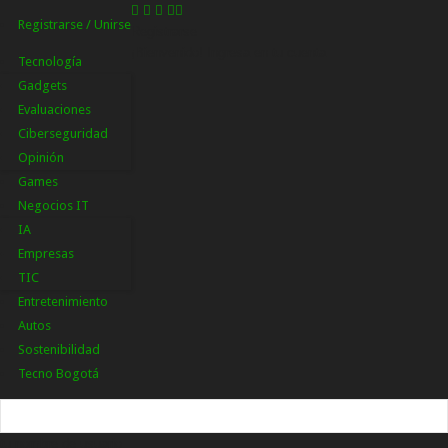
Registrarse / Unirse
Registrarse
¡Bienvenido! Ingresa en tu cuenta
Tecnología
Gadgets
Evaluaciones
Ciberseguridad
Opinión
Games
Negocios IT
IA
Empresas
TIC
Entretenimiento
Autos
Sostenibilidad
Tecno Bogotá
tu nombre de usuario