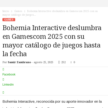
n
o
Inicio
Games
Bohemia Interactive deslumbra en Gamescom 2025 con su
T
mayor catálogo de juegos...
V
GAMES
Bohemia Interactive deslumbra
en Gamescom 2025 con su
mayor catálogo de juegos hasta
la fecha
Por
Samir Zambrano
-
agosto 25, 2025
252
0
Facebook
Linkedin
Bohemia Interactive, reconocida por su aporte innovador en la