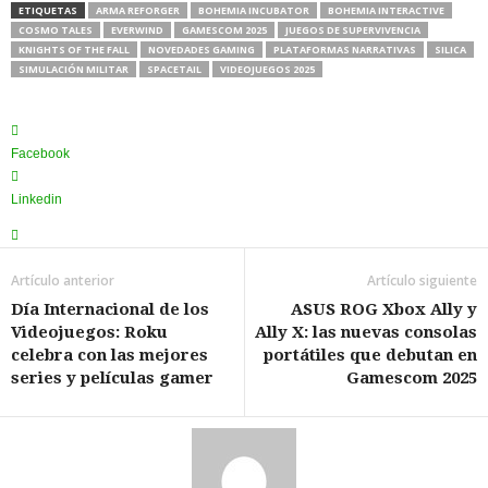
ETIQUETAS
ARMA REFORGER
BOHEMIA INCUBATOR
BOHEMIA INTERACTIVE
COSMO TALES
EVERWIND
GAMESCOM 2025
JUEGOS DE SUPERVIVENCIA
KNIGHTS OF THE FALL
NOVEDADES GAMING
PLATAFORMAS NARRATIVAS
SILICA
SIMULACIÓN MILITAR
SPACETAIL
VIDEOJUEGOS 2025
Facebook
Linkedin
Artículo anterior
Artículo siguiente
Día Internacional de los
ASUS ROG Xbox Ally y
Videojuegos: Roku
Ally X: las nuevas consolas
celebra con las mejores
portátiles que debutan en
series y películas gamer
Gamescom 2025