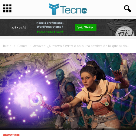
Inicio
Games
Avowed: ¿El nuevo Skyrim o solo una sombra de lo que pudo...
GAMES