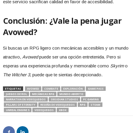
este servicio sacrifican calidad en favor de accesibilidad.
Conclusión: ¿Vale la pena jugar
Avowed?
Si buscas un RPG ligero con mecánicas accesibles y un mundo
atractivo,
Avowed
puede ser una opción entretenida. Pero si
esperas una experiencia profunda y memorable como
Skyrim
o
The Witcher 3
, puede que te sientas decepcionado.
ETIQUETAS
AVOWED
COMBATE
EXPLORACIÓN
GAME PASS
JUEGOS DE ROL
MECÁNICAS RPG
MUNDO ABIERTO
NARRATIVA EN VIDEOJUEGOS
OBSIDIAN STUDIOS
PC GAMING
PILLARS OF ETERNITY
RESEÑA DE VIDEOJUEGOS
RPG
STEAM
UNREAL ENGINE 5
VIDEOJUEGOS
XBOX