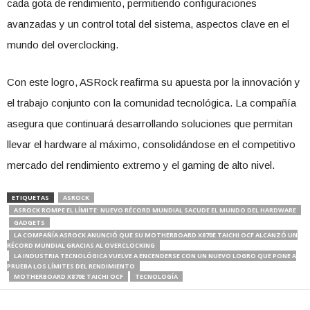
cada gota de rendimiento, permitiendo configuraciones
avanzadas y un control total del sistema, aspectos clave en el
mundo del overclocking.
Con este logro, ASRock reafirma su apuesta por la innovación y
el trabajo conjunto con la comunidad tecnológica. La compañía
asegura que continuará desarrollando soluciones que permitan
llevar el hardware al máximo, consolidándose en el competitivo
mercado del rendimiento extremo y el gaming de alto nivel.
ETIQUETAS
ASROCK
ASROCK ROMPE EL LÍMITE: NUEVO RÉCORD MUNDIAL SACUDE EL MUNDO DEL HARDWARE
GADGETS
LA COMPAÑÍA ASROCK ANUNCIÓ QUE SU MOTHERBOARD X870E TAICHI OCF ALCANZÓ UN
RÉCORD MUNDIAL GRACIAS AL OVERCLOCKING
LA INDUSTRIA TECNOLÓGICA VUELVE A ENCENDERSE CON UN NUEVO LOGRO QUE PONE A
PRUEBA LOS LÍMITES DEL RENDIMIENTO
MOTHERBOARD X870E TAICHI OCF
TECNOLOGÍA