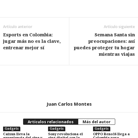
Artículo anterior
Artículo siguiente
Esports en Colombia:
Semana Santa sin
jugar más no es la clave,
preocupaciones: así
entrenar mejor sí
puedes proteger tu hogar
mientras viajas
Juan Carlos Montes
Artículos relacionados
Más del autor
Gadgets
Gadgets
Gadgets
Caixun lleva la
Sony revoluciona el
OPPO Reno16 llega a
experiencia del cine y
cine digital con la
Colombia para