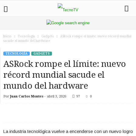
Inicio
Tecnología
Gadgets
ASRock rompe el límite: nuevo récord mundial
sacude el mundo del hardware
TECNOLOGÍA
GADGETS
ASRock rompe el límite: nuevo
récord mundial sacude el
mundo del hardware
Por
Juan Carlos Montes
-
abril 3, 2026
97
0
La industria tecnológica vuelve a encenderse con un nuevo logro