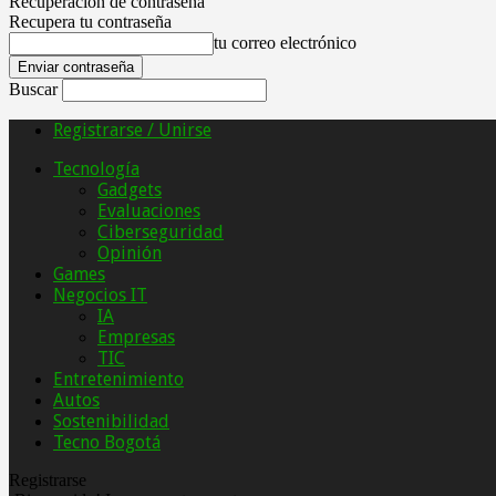
Recuperación de contraseña
Recupera tu contraseña
tu correo electrónico
Buscar
Registrarse / Unirse
Tecnología
Gadgets
Evaluaciones
Ciberseguridad
Opinión
Games
Negocios IT
IA
Empresas
TIC
Entretenimiento
Autos
Sostenibilidad
Tecno Bogotá
Registrarse