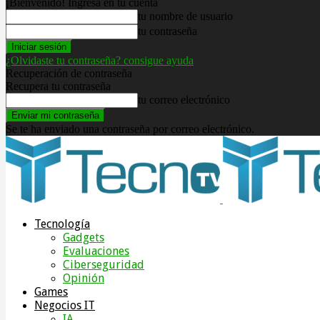
¡Bienvenido! Ingresa en tu cuenta
tu nombre de usuario
tu contraseña
¿Olvidaste tu contraseña? consigue ayuda
Recuperación de contraseña
Recupera tu contraseña
tu correo electrónico
Se te ha enviado una contraseña por correo electrónico.
Tecnología
Gadgets
Evaluaciones
Ciberseguridad
Opinión
Games
Negocios IT
IA