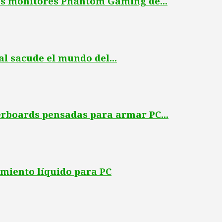
os monitores Phantom Gaming de...
l sacude el mundo del...
erboards pensadas para armar PC...
miento líquido para PC