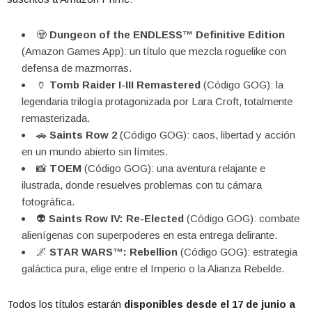
🧟
Dungeon of the ENDLESS™ Definitive Edition
(Amazon Games App): un título que mezcla roguelike con
defensa de mazmorras.
🏺
Tomb Raider I-III Remastered
(Código GOG): la
legendaria trilogía protagonizada por Lara Croft, totalmente
remasterizada.
🚗
Saints Row 2
(Código GOG): caos, libertad y acción
en un mundo abierto sin límites.
📸
TOEM
(Código GOG): una aventura relajante e
ilustrada, donde resuelves problemas con tu cámara
fotográfica.
👽
Saints Row IV: Re-Elected
(Código GOG): combate
alienígenas con superpoderes en esta entrega delirante.
🌌
STAR WARS™: Rebellion
(Código GOG): estrategia
galáctica pura, elige entre el Imperio o la Alianza Rebelde.
Todos los títulos estarán
disponibles desde el 17 de junio a