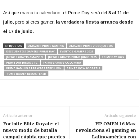
Así que marca tu calendario: el Prime Day será del
8 al 11 de
julio
, pero si eres gamer,
la verdadera fiesta arranca desde
el 17 de junio
.
ETIQUETAS
AMAZON PRIME GAMING
AMAZON PRIME VIDEOJUEGOS
DESCUENTOS GAMERS PRIME DAY
EVENTOS GAMERS 2025
JUEGOS GRATIS AMAZON
JUEGOS GRATIS PRIME JUNIO 2025
PRIME DAY 2025
PRIME DAY JUEGOS PC
PRIME GAMING COLOMBIA
PRIME GAMING STAR WARS REBELLION
SAINTS ROW IV GRATIS
TOMB RAIDER REMASTERED
Artículo anterior
Artículo siguiente
Fortnite Blitz Royale: el
HP OMEN 16 Max
nuevo modo de batalla
revoluciona el gaming en
campal rápida que puedes
Latinoamérica con